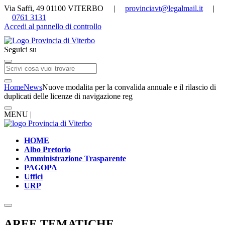
Via Saffi, 49 01100 VITERBO |
provinciavt@legalmail.it
|
0761 3131
Accedi al pannello di controllo
Seguici su
Home
News
Nuove modalita per la convalida annuale e il rilascio di
duplicati delle licenze di navigazione reg
MENU |
HOME
Albo Pretorio
Amministrazione Trasparente
PAGOPA
Uffici
URP
AREE TEMATICHE