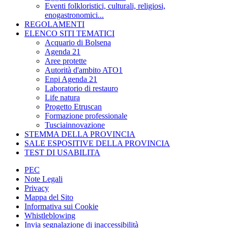
Eventi folkloristici, culturali, religiosi,
enogastronomici...
REGOLAMENTI
ELENCO SITI TEMATICI
Acquario di Bolsena
Agenda 21
Aree protette
Autorità d'ambito ATO1
Enpi Agenda 21
Laboratorio di restauro
Life natura
Progetto Etruscan
Formazione professionale
Tusciainnovazione
STEMMA DELLA PROVINCIA
SALE ESPOSITIVE DELLA PROVINCIA
TEST DI USABILITA
PEC
Note Legali
Privacy
Mappa del Sito
Informativa sui Cookie
Whistleblowing
Invia segnalazione di inaccessibilità