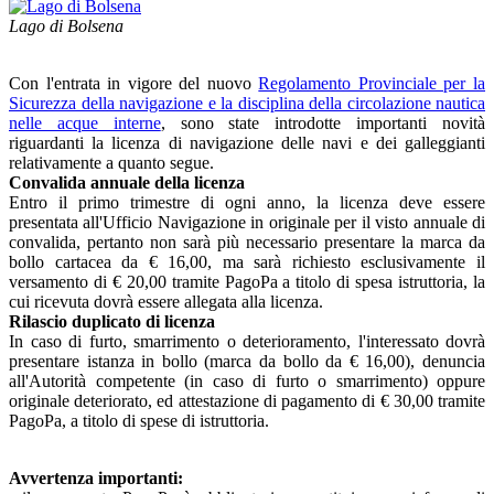
Lago di Bolsena
Con l'entrata in vigore del nuovo
Regolamento Provinciale per la
Sicurezza della navigazione e la disciplina della circolazione nautica
nelle acque interne
, sono state introdotte importanti novità
riguardanti la licenza di navigazione delle navi e dei galleggianti
relativamente a quanto segue.
Convalida annuale della licenza
Entro il primo trimestre di ogni anno, la licenza deve essere
presentata all'Ufficio Navigazione in originale per il visto annuale di
convalida, pertanto non sarà più necessario presentare la marca da
bollo cartacea da € 16,00, ma sarà richiesto esclusivamente il
versamento di € 20,00 tramite PagoPa a titolo di spesa istruttoria, la
cui ricevuta dovrà essere allegata alla licenza.
Rilascio duplicato di licenza
In caso di furto, smarrimento o deterioramento, l'interessato dovrà
presentare istanza in bollo (marca da bollo da € 16,00), denuncia
all'Autorità competente (in caso di furto o smarrimento) oppure
originale deteriorato, ed attestazione di pagamento di € 30,00 tramite
PagoPa, a titolo di spese di istruttoria.
Avvertenza importanti: