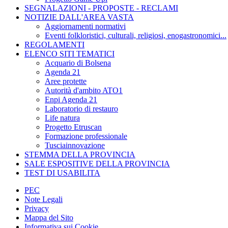
SEGNALAZIONI - PROPOSTE - RECLAMI
NOTIZIE DALL'AREA VASTA
Aggiornamenti normativi
Eventi folkloristici, culturali, religiosi, enogastronomici...
REGOLAMENTI
ELENCO SITI TEMATICI
Acquario di Bolsena
Agenda 21
Aree protette
Autorità d'ambito ATO1
Enpi Agenda 21
Laboratorio di restauro
Life natura
Progetto Etruscan
Formazione professionale
Tusciainnovazione
STEMMA DELLA PROVINCIA
SALE ESPOSITIVE DELLA PROVINCIA
TEST DI USABILITA
PEC
Note Legali
Privacy
Mappa del Sito
Informativa sui Cookie