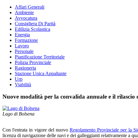
Affari Generali
Ambiente
Avvocatura
Consigliera Di Parità
Edilizia Scolastica
Energia
Formazione
Lavoro
Personale
Pianificazione Territoriale
Polizia Provinciale
Ragioneria
Stazione Unica Appaltante
Urp
Viabilità
Nuove modalità per la convalida annuale e il rilascio 
Lago di Bolsena
Con l'entrata in vigore del nuovo
Regolamento Provinciale per la Sic
licenza di navigazione delle navi e dei galleggianti relativamente a qu