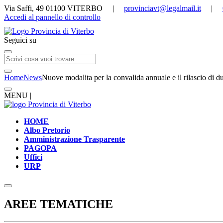
Via Saffi, 49 01100 VITERBO |
provinciavt@legalmail.it
|
Accedi al pannello di controllo
Seguici su
Home
News
Nuove modalita per la convalida annuale e il rilascio di du
MENU |
HOME
Albo Pretorio
Amministrazione Trasparente
PAGOPA
Uffici
URP
AREE TEMATICHE