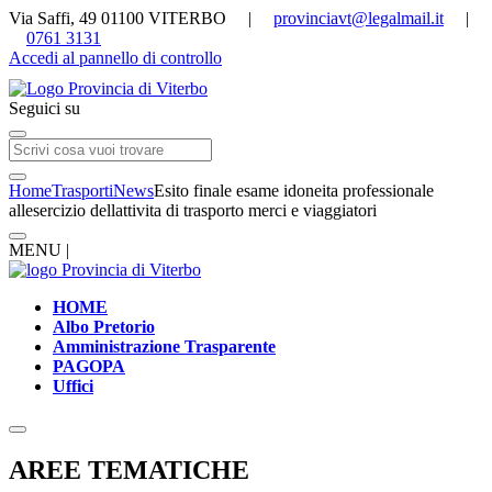
Via Saffi, 49 01100 VITERBO |
provinciavt@legalmail.it
|
0761 3131
Accedi al pannello di controllo
Seguici su
Home
Trasporti
News
Esito finale esame idoneita professionale
allesercizio dellattivita di trasporto merci e viaggiatori
MENU |
HOME
Albo Pretorio
Amministrazione Trasparente
PAGOPA
Uffici
AREE TEMATICHE