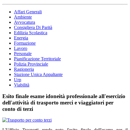
Affari Generali
Ambiente
Avvocatura
Consigliera Di Parità
Edilizia Scolastica
Energia
Formazione
Lavoro
Personale
Pianificazione Territoriale
Polizia Provinciale
Ragioneria
Stazione Unica Appaltante
Urp
Viabilità
Esito finale esame idoneità professionale all'esercizio
dell'attività di trasporto merci e viaggiatori per
conto di terzi
L'Ufficio Trasporti rende noto l'esito finale dell'esame per il