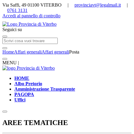
Via Saffi, 49 01100 VITERBO |
provinciavt@legalmail.it
|
0761 3131
Accedi al pannello di controllo
Seguici su
Home
Affari generali
Affari generali
Posta
MENU |
HOME
Albo Pretorio
Amministrazione Trasparente
PAGOPA
Uffici
AREE TEMATICHE