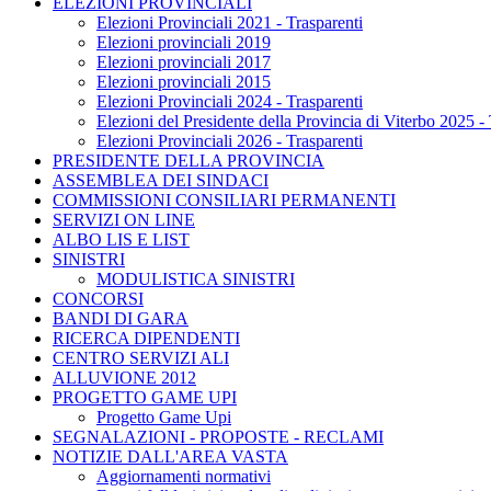
ELEZIONI PROVINCIALI
Elezioni Provinciali 2021 - Trasparenti
Elezioni provinciali 2019
Elezioni provinciali 2017
Elezioni provinciali 2015
Elezioni Provinciali 2024 - Trasparenti
Elezioni del Presidente della Provincia di Viterbo 2025 - 
Elezioni Provinciali 2026 - Trasparenti
PRESIDENTE DELLA PROVINCIA
ASSEMBLEA DEI SINDACI
COMMISSIONI CONSILIARI PERMANENTI
SERVIZI ON LINE
ALBO LIS E LIST
SINISTRI
MODULISTICA SINISTRI
CONCORSI
BANDI DI GARA
RICERCA DIPENDENTI
CENTRO SERVIZI ALI
ALLUVIONE 2012
PROGETTO GAME UPI
Progetto Game Upi
SEGNALAZIONI - PROPOSTE - RECLAMI
NOTIZIE DALL'AREA VASTA
Aggiornamenti normativi