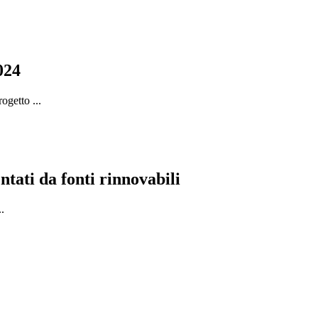
024
ogetto ...
tati da fonti rinnovabili
.