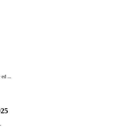
ed ...
025
.