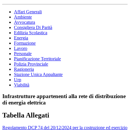
Affari Generali
Ambiente
Avvocatura
Consigliera Di Parità
Edilizia Scolastica
Energia
Formazione
Lavoro
Personale
Pianificazione Territoriale
Polizia Provinciale
Ragioneria
Stazione Unica Appaltante
Urp
Viabilità
Infrastrutture appartenenti alla rete di distribuzione
di energia elettrica
Tabella Allegati
Regolamento DCP 74 del 20/12/2024 per la costruzione ed esercizio