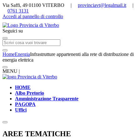
Via Saffi, 49 01100 VITERBO |
provinciavt@legalmail.it
|
0761 3131
Accedi al pannello di controllo
Seguici su
Home
Energia
Infrastrutture appartenenti alla rete di distribuzione di
energia elettrica
MENU |
HOME
Albo Pretorio
Amministrazione Trasparente
PAGOPA
Uffici
AREE TEMATICHE