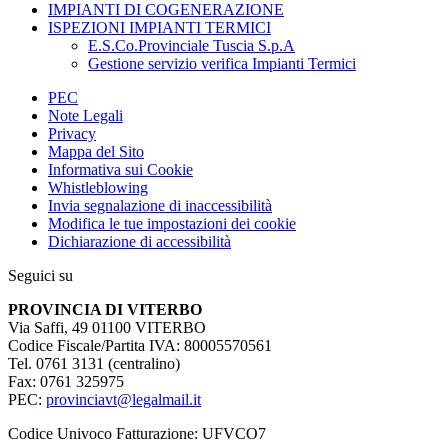
IMPIANTI DI COGENERAZIONE
ISPEZIONI IMPIANTI TERMICI
E.S.Co.Provinciale Tuscia S.p.A
Gestione servizio verifica Impianti Termici
PEC
Note Legali
Privacy
Mappa del Sito
Informativa sui Cookie
Whistleblowing
Invia segnalazione di inaccessibilità
Modifica le tue impostazioni dei cookie
Dichiarazione di accessibilità
Seguici su
PROVINCIA DI VITERBO
Via Saffi, 49 01100 VITERBO
Codice Fiscale/Partita IVA: 80005570561
Tel. 0761 3131 (centralino)
Fax: 0761 325975
PEC:
provinciavt@legalmail.it
Codice Univoco Fatturazione: UFVCO7