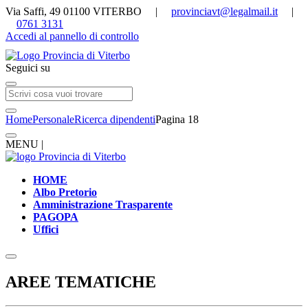
Via Saffi, 49 01100 VITERBO |
provinciavt@legalmail.it
|
0761 3131
Accedi al pannello di controllo
Seguici su
Home
Personale
Ricerca dipendenti
Pagina 18
MENU |
HOME
Albo Pretorio
Amministrazione Trasparente
PAGOPA
Uffici
AREE TEMATICHE