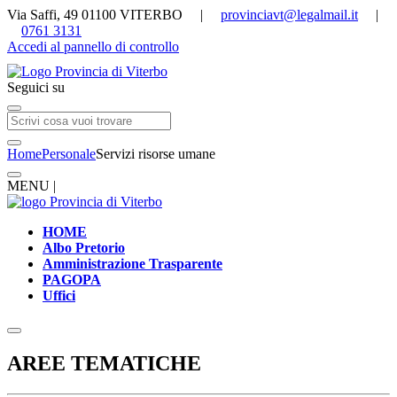
Via Saffi, 49 01100 VITERBO |
provinciavt@legalmail.it
|
0761 3131
Accedi al pannello di controllo
Seguici su
Home
Personale
Servizi risorse umane
MENU |
HOME
Albo Pretorio
Amministrazione Trasparente
PAGOPA
Uffici
AREE TEMATICHE