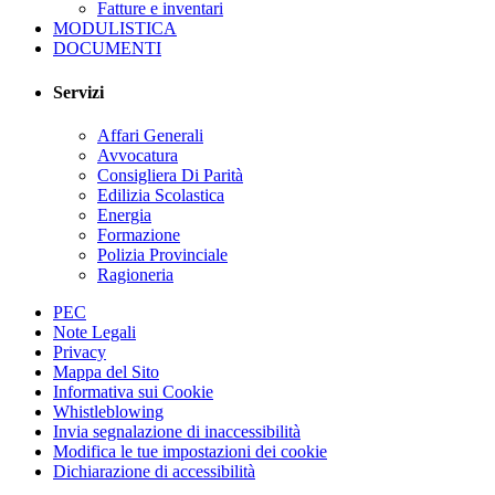
Fatture e inventari
MODULISTICA
DOCUMENTI
Servizi
Affari Generali
Avvocatura
Consigliera Di Parità
Edilizia Scolastica
Energia
Formazione
Polizia Provinciale
Ragioneria
PEC
Note Legali
Privacy
Mappa del Sito
Informativa sui Cookie
Whistleblowing
Invia segnalazione di inaccessibilità
Modifica le tue impostazioni dei cookie
Dichiarazione di accessibilità