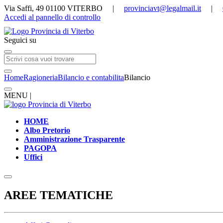
Via Saffi, 49 01100 VITERBO |
provinciavt@legalmail.it
|
Accedi al pannello di controllo
Seguici su
Home
Ragioneria
Bilancio e contabilita
Bilancio
MENU |
HOME
Albo Pretorio
Amministrazione Trasparente
PAGOPA
Uffici
AREE TEMATICHE