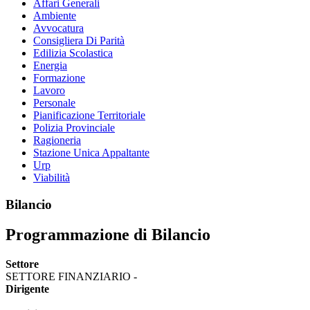
Affari Generali
Ambiente
Avvocatura
Consigliera Di Parità
Edilizia Scolastica
Energia
Formazione
Lavoro
Personale
Pianificazione Territoriale
Polizia Provinciale
Ragioneria
Stazione Unica Appaltante
Urp
Viabilità
Bilancio
Programmazione di Bilancio
Settore
SETTORE FINANZIARIO -
Dirigente