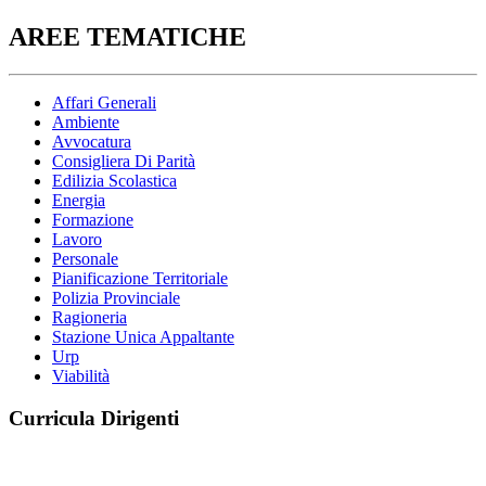
AREE TEMATICHE
Affari Generali
Ambiente
Avvocatura
Consigliera Di Parità
Edilizia Scolastica
Energia
Formazione
Lavoro
Personale
Pianificazione Territoriale
Polizia Provinciale
Ragioneria
Stazione Unica Appaltante
Urp
Viabilità
Curricula Dirigenti