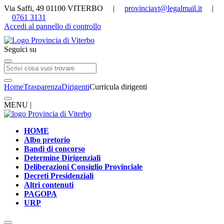
Via Saffi, 49 01100 VITERBO |
provinciavt@legalmail.it
|
0761 3131
Accedi al pannello di controllo
Seguici su
Home
Trasparenza
Dirigenti
Curricula dirigenti
MENU |
HOME
Albo pretorio
Bandi di concorso
Determine Dirigenziali
Deliberazioni Consiglio Provinciale
Decreti Presidenziali
Altri contenuti
PAGOPA
URP