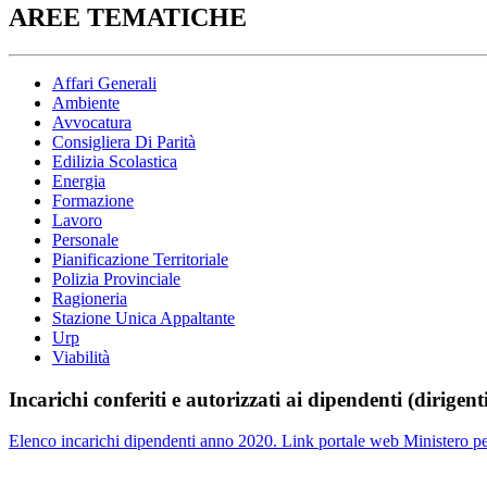
AREE TEMATICHE
Affari Generali
Ambiente
Avvocatura
Consigliera Di Parità
Edilizia Scolastica
Energia
Formazione
Lavoro
Personale
Pianificazione Territoriale
Polizia Provinciale
Ragioneria
Stazione Unica Appaltante
Urp
Viabilità
Incarichi conferiti e autorizzati ai dipendenti (dirigent
Elenco incarichi dipendenti anno 2020. Link portale web Ministero per