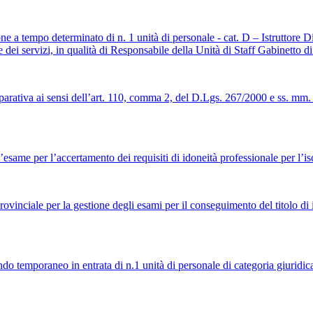
 a tempo determinato di n. 1 unità di personale - cat. D – Istruttore Di
 dei servizi, in qualità di Responsabile della Unità di Staff Gabinetto d
rativa ai sensi dell’art. 110, comma 2, del D.Lgs. 267/2000 e ss. mm. e 
e per l’accertamento dei requisiti di idoneità professionale per l’iscr
ciale per la gestione degli esami per il conseguimento del titolo di idon
 temporaneo in entrata di n.1 unità di personale di categoria giuridica 