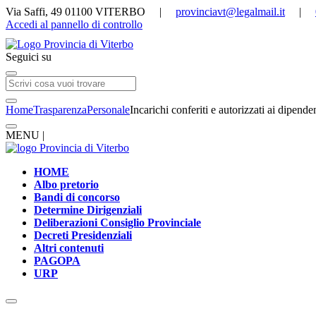
Via Saffi, 49 01100 VITERBO |
provinciavt@legalmail.it
|
Accedi al pannello di controllo
Seguici su
Home
Trasparenza
Personale
Incarichi conferiti e autorizzati ai dipenden
MENU |
HOME
Albo pretorio
Bandi di concorso
Determine Dirigenziali
Deliberazioni Consiglio Provinciale
Decreti Presidenziali
Altri contenuti
PAGOPA
URP