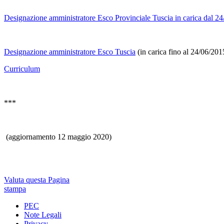
Designazione amministratore Esco Provinciale Tuscia in carica dal 2
Designazione amministratore Esco Tuscia
(in carica fino al 24/06/201
Curriculum
***
(aggiornamento 12 maggio 2020)
Valuta questa Pagina
stampa
PEC
Note Legali
Privacy