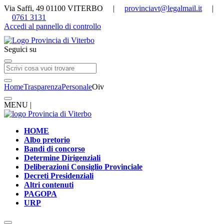
Via Saffi, 49 01100 VITERBO |
provinciavt@legalmail.it
|
0761 3131
Accedi al pannello di controllo
Seguici su
Home
Trasparenza
Personale
Oiv
MENU |
HOME
Albo pretorio
Bandi di concorso
Determine Dirigenziali
Deliberazioni Consiglio Provinciale
Decreti Presidenziali
Altri contenuti
PAGOPA
URP