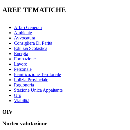
AREE TEMATICHE
Affari Generali
Ambiente
Avvocatura
Consigliera Di Parità
Edilizia Scolastica
Energia
Formazione
Lavoro
Personale
Pianificazione Territoriale
Polizia Provinciale
Ragioneria
Stazione Unica Appaltante
Urp
Viabilità
OIV
Nucleo valutazione