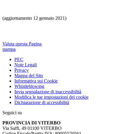
(aggiornamento 12 gennaio 2021)
Valuta questa Pagina
stampa
PEC
Note Legali
Privacy
Mappa del Sito
Informativa sui Cookie
Whistleblowing
Invia segnalazione di inaccessibilità
Modifica le tue impostazioni dei cookie
Dichiarazione di accessibilità
Seguici su
PROVINCIA DI VITERBO
Via Saffi, 49 01100 VITERBO
Codice Fiscale/Partita IVA: 80005570561