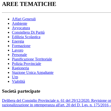
AREE TEMATICHE
Affari Generali
Ambiente
Avvocatura
Consigliera Di Parità
Edilizia Scolastica
Energia
Formazione
Lavoro
Personale
Pianificazione Territoriale
Polizia Provinciale
Ragioneria
Stazione Unica Appaltante
Urp
Viabilità
Società partecipate
Delibera del Consiglio Provinciale n. 61 del 29/12/2020. Revisione ordi
razionalizzazione in ottemperanza all'art. 20 del D. Lgs. n. 175/2016