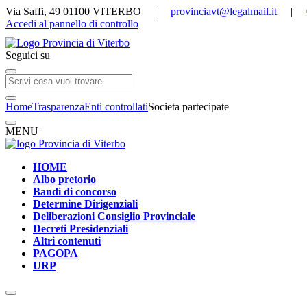
Via Saffi, 49 01100 VITERBO |
provinciavt@legalmail.it
|
Accedi al pannello di controllo
Seguici su
Home
Trasparenza
Enti controllati
Societa partecipate
MENU |
HOME
Albo pretorio
Bandi di concorso
Determine Dirigenziali
Deliberazioni Consiglio Provinciale
Decreti Presidenziali
Altri contenuti
PAGOPA
URP