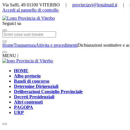
Via Saffi, 49 01100 VITERBO |
provinciavt@legalmail.it
|
Accedi al pannello di controllo
Seguici su
Home
Trasparenza
Attivita e procedimenti
Dichiarazioni sostitutive e ac
MENU |
HOME
Albo pretorio
Bandi di concorso
Determine Dirigenziali
Deliberazioni Consiglio Provinciale
Decreti Presidenziali
Altri contenuti
PAGOPA
URP