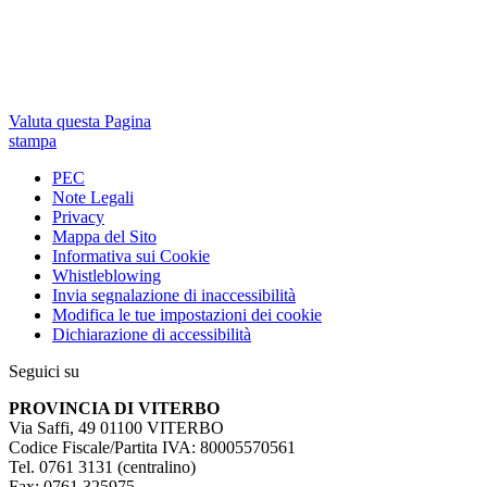
Valuta questa Pagina
stampa
PEC
Note Legali
Privacy
Mappa del Sito
Informativa sui Cookie
Whistleblowing
Invia segnalazione di inaccessibilità
Modifica le tue impostazioni dei cookie
Dichiarazione di accessibilità
Seguici su
PROVINCIA DI VITERBO
Via Saffi, 49 01100 VITERBO
Codice Fiscale/Partita IVA: 80005570561
Tel. 0761 3131 (centralino)
Fax: 0761 325975