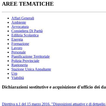
AREE TEMATICHE
Affari Generali
Ambiente
Avvocatura
Consigliera Di Parità
Edilizia Scolastica
Energia
Formazione
Lavoro
Personale
Pianificazione Territoriale
Polizia Provinciale
Ragioneria
Stazione Unica Appaltante
Urp
Viabilità
Dichiarazioni sostitutive e acquisizione d'ufficio dei da
Direttiva n.1 del 15 marzo 2016. "Disposizioni attuative e di dettaglio in