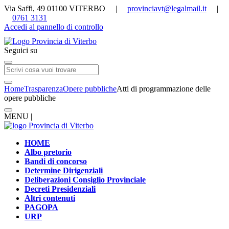
Via Saffi, 49 01100 VITERBO |
provinciavt@legalmail.it
|
0761 3131
Accedi al pannello di controllo
Seguici su
Home
Trasparenza
Opere pubbliche
Atti di programmazione delle
opere pubbliche
MENU |
HOME
Albo pretorio
Bandi di concorso
Determine Dirigenziali
Deliberazioni Consiglio Provinciale
Decreti Presidenziali
Altri contenuti
PAGOPA
URP