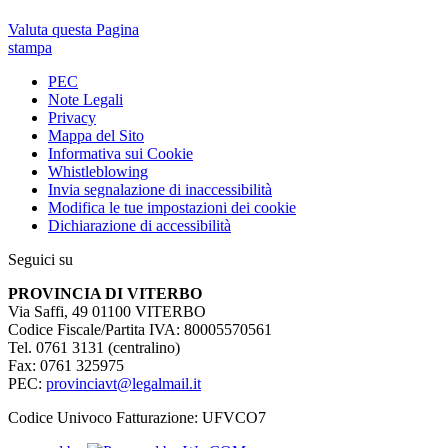
Valuta questa Pagina
stampa
PEC
Note Legali
Privacy
Mappa del Sito
Informativa sui Cookie
Whistleblowing
Invia segnalazione di inaccessibilità
Modifica le tue impostazioni dei cookie
Dichiarazione di accessibilità
Seguici su
PROVINCIA DI VITERBO
Via Saffi, 49 01100 VITERBO
Codice Fiscale/Partita IVA: 80005570561
Tel. 0761 3131 (centralino)
Fax: 0761 325975
PEC:
provinciavt@legalmail.it
Codice Univoco Fatturazione: UFVCO7