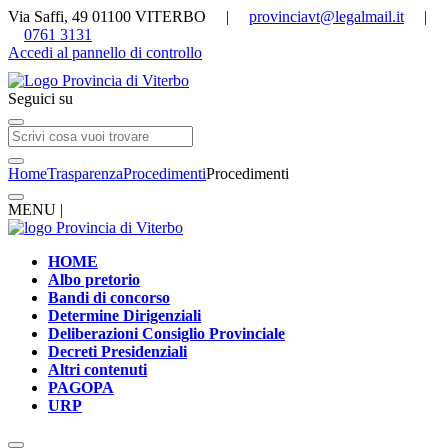
Via Saffi, 49 01100 VITERBO |
provinciavt@legalmail.it
|
0761 3131
Accedi al pannello di controllo
Seguici su
Home
Trasparenza
Procedimenti
Procedimenti
MENU |
HOME
Albo pretorio
Bandi di concorso
Determine Dirigenziali
Deliberazioni Consiglio Provinciale
Decreti Presidenziali
Altri contenuti
PAGOPA
URP