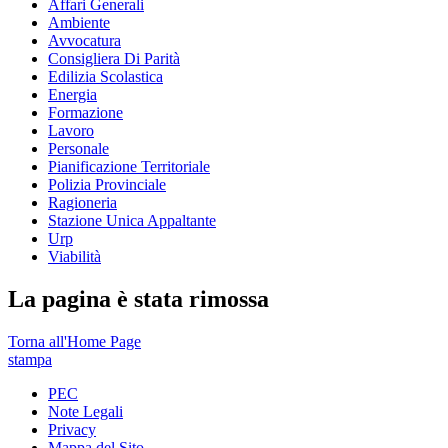
Affari Generali
Ambiente
Avvocatura
Consigliera Di Parità
Edilizia Scolastica
Energia
Formazione
Lavoro
Personale
Pianificazione Territoriale
Polizia Provinciale
Ragioneria
Stazione Unica Appaltante
Urp
Viabilità
La pagina è stata rimossa
Torna all'Home Page
stampa
PEC
Note Legali
Privacy
Mappa del Sito