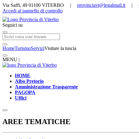
Via Saffi, 49 01100 VITERBO |
provinciavt@legalmail.it
|
Accedi al pannello di controllo
Seguici su
Home
Turismo
Servizi
Visitare la tuscia
MENU |
HOME
Albo Pretorio
Amministrazione Trasparente
PAGOPA
Uffici
AREE TEMATICHE