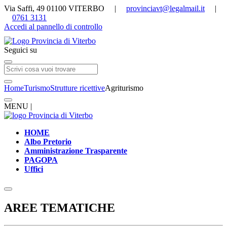
Via Saffi, 49 01100 VITERBO |
provinciavt@legalmail.it
|
0761 3131
Accedi al pannello di controllo
Seguici su
Home
Turismo
Strutture ricettive
Agriturismo
MENU |
HOME
Albo Pretorio
Amministrazione Trasparente
PAGOPA
Uffici
AREE TEMATICHE