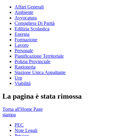
Affari Generali
Ambiente
Avvocatura
Consigliera Di Parità
Edilizia Scolastica
Energia
Formazione
Lavoro
Personale
Pianificazione Territoriale
Polizia Provinciale
Ragioneria
Stazione Unica Appaltante
Urp
Viabilità
La pagina è stata rimossa
Torna all'Home Page
stampa
PEC
Note Legali
Privacy