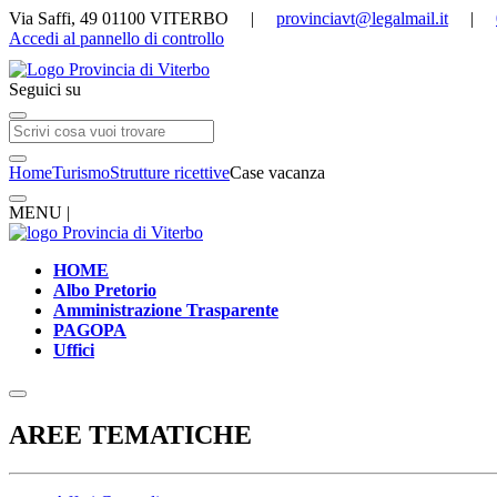
Via Saffi, 49 01100 VITERBO |
provinciavt@legalmail.it
|
Accedi al pannello di controllo
Seguici su
Home
Turismo
Strutture ricettive
Case vacanza
MENU |
HOME
Albo Pretorio
Amministrazione Trasparente
PAGOPA
Uffici
AREE TEMATICHE