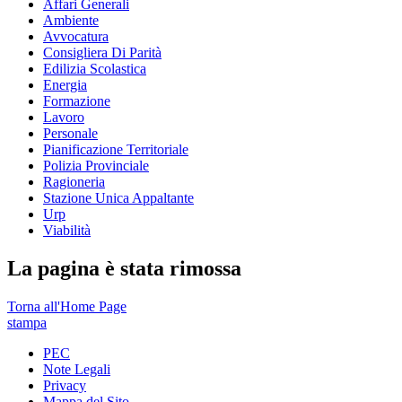
Affari Generali
Ambiente
Avvocatura
Consigliera Di Parità
Edilizia Scolastica
Energia
Formazione
Lavoro
Personale
Pianificazione Territoriale
Polizia Provinciale
Ragioneria
Stazione Unica Appaltante
Urp
Viabilità
La pagina è stata rimossa
Torna all'Home Page
stampa
PEC
Note Legali
Privacy
Mappa del Sito