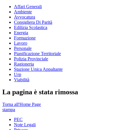
Affari Generali
Ambiente
Avvocatura
Consigliera Di Parità
Edilizia Scolastica
Energia
Formazione
Lavoro
Personale
Pianificazione Territoriale
Polizia Provinciale
Ragioneria
Stazione Unica Appaltante
Urp
Viabilità
La pagina è stata rimossa
Torna all'Home Page
stampa
PEC
Note Legali
Privacy