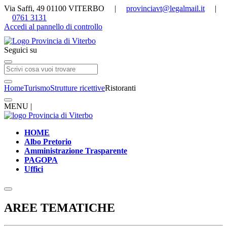
Via Saffi, 49 01100 VITERBO |
provinciavt@legalmail.it
|
0761 3131
Accedi al pannello di controllo
Seguici su
Home
Turismo
Strutture ricettive
Ristoranti
MENU |
HOME
Albo Pretorio
Amministrazione Trasparente
PAGOPA
Uffici
AREE TEMATICHE