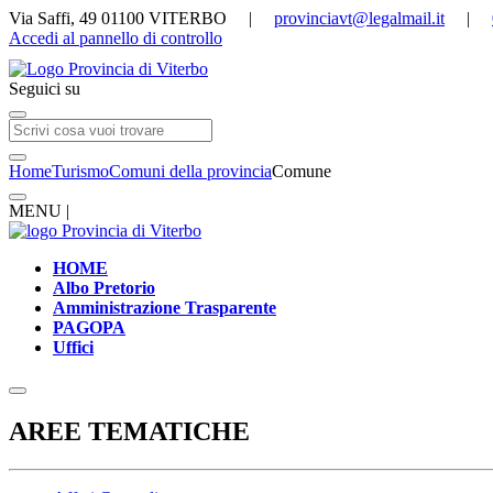
Via Saffi, 49 01100 VITERBO |
provinciavt@legalmail.it
|
Accedi al pannello di controllo
Seguici su
Home
Turismo
Comuni della provincia
Comune
MENU |
HOME
Albo Pretorio
Amministrazione Trasparente
PAGOPA
Uffici
AREE TEMATICHE