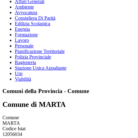
Affari Generali
Ambiente
Avvocatura
Consigliera Di Parità
Edilizia Scolastica
Energia
Formazione
Lavoro
Personale
Pianificazione Territoriale
Polizia Provinciale
Ragioneria
Stazione Unica Appaltante
Urp
Viabilità
Comuni della Provincia - Comune
Comune di MARTA
Comune
MARTA
Codice Istat
12056034