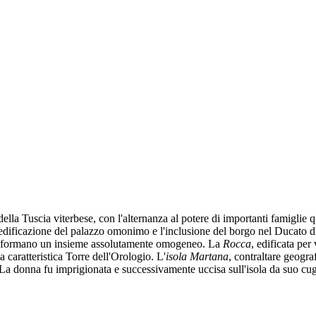
 della Tuscia viterbese, con l'alternanza al potere di importanti famiglie 
 l'edificazione del palazzo omonimo e l'inclusione del borgo nel Ducato 
cinta, formano un insieme assolutamente omogeneo. La
Rocca
, edificata pe
a caratteristica Torre dell'Orologio. L'
isola Martana
, contraltare geogra
i. La donna fu imprigionata e successivamente uccisa sull'isola da suo 