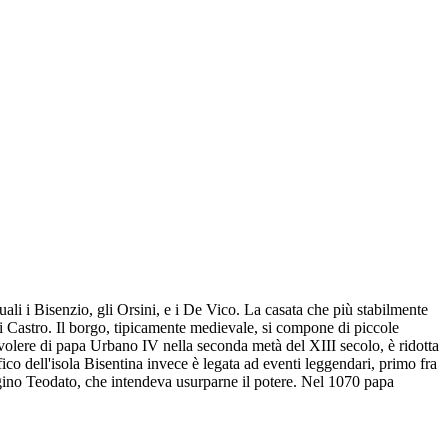
quali i Bisenzio, gli Orsini, e i De Vico. La casata che più stabilmente
di Castro. Il borgo, tipicamente medievale, si compone di piccole
r volere di papa Urbano IV nella seconda metà del XIII secolo, è ridotta
fico dell'isola Bisentina invece è legata ad eventi leggendari, primo fra
cugino Teodato, che intendeva usurparne il potere. Nel 1070 papa