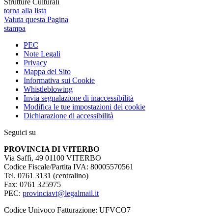
Strutture Culturali
torna alla lista
Valuta questa Pagina
stampa
PEC
Note Legali
Privacy
Mappa del Sito
Informativa sui Cookie
Whistleblowing
Invia segnalazione di inaccessibilità
Modifica le tue impostazioni dei cookie
Dichiarazione di accessibilità
Seguici su
PROVINCIA DI VITERBO
Via Saffi, 49 01100 VITERBO
Codice Fiscale/Partita IVA: 80005570561
Tel. 0761 3131 (centralino)
Fax: 0761 325975
PEC:
provinciavt@legalmail.it
Codice Univoco Fatturazione: UFVCO7