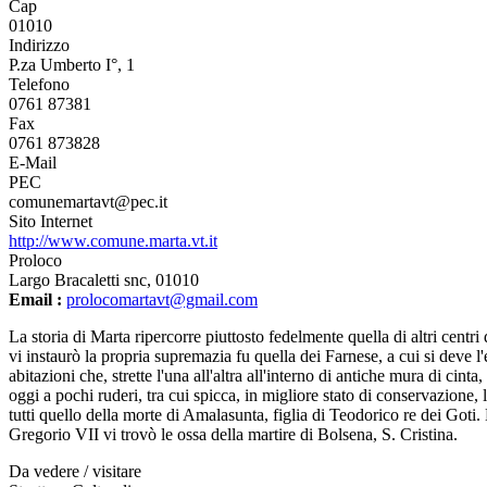
Cap
01010
Indirizzo
P.za Umberto I°, 1
Telefono
0761 87381
Fax
0761 873828
E-Mail
PEC
comunemartavt@pec.it
Sito Internet
http://www.comune.marta.vt.it
Proloco
Largo Bracaletti snc, 01010
Email :
prolocomartavt@gmail.com
La storia di Marta ripercorre piuttosto fedelmente quella di altri centri
vi instaurò la propria supremazia fu quella dei Farnese, a cui si deve
abitazioni che, strette l'una all'altra all'interno di antiche mura di 
oggi a pochi ruderi, tra cui spicca, in migliore stato di conservazione, l
tutti quello della morte di Amalasunta, figlia di Teodorico re dei Got
Gregorio VII vi trovò le ossa della martire di Bolsena, S. Cristina.
Da vedere / visitare