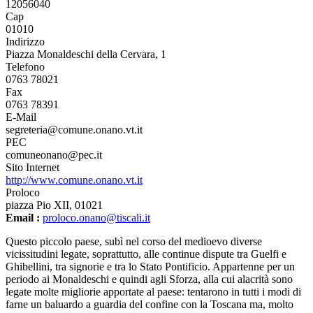
12056040
Cap
01010
Indirizzo
Piazza Monaldeschi della Cervara, 1
Telefono
0763 78021
Fax
0763 78391
E-Mail
segreteria@comune.onano.vt.it
PEC
comuneonano@pec.it
Sito Internet
http://www.comune.onano.vt.it
Proloco
piazza Pio XII, 01021
Email :
proloco.onano@tiscali.it
Questo piccolo paese, subì nel corso del medioevo diverse
vicissitudini legate, soprattutto, alle continue dispute tra Guelfi e
Ghibellini, tra signorie e tra lo Stato Pontificio. Appartenne per un
periodo ai Monaldeschi e quindi agli Sforza, alla cui alacrità sono
legate molte migliorie apportate al paese: tentarono in tutti i modi di
farne un baluardo a guardia del confine con la Toscana ma, molto