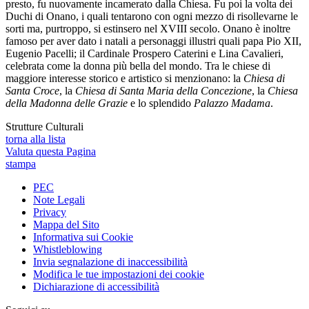
presto, fu nuovamente incamerato dalla Chiesa. Fu poi la volta dei
Duchi di Onano, i quali tentarono con ogni mezzo di risollevarne le
sorti ma, purtroppo, si estinsero nel XVIII secolo. Onano è inoltre
famoso per aver dato i natali a personaggi illustri quali papa Pio XII,
Eugenio Pacelli; il Cardinale Prospero Caterini e Lina Cavalieri,
celebrata come la donna più bella del mondo. Tra le chiese di
maggiore interesse storico e artistico si menzionano: la
Chiesa di
Santa Croce
, la
Chiesa di Santa Maria della Concezione
, la
Chiesa
della Madonna delle Grazie
e lo splendido
Palazzo Madama
.
Strutture Culturali
torna alla lista
Valuta questa Pagina
stampa
PEC
Note Legali
Privacy
Mappa del Sito
Informativa sui Cookie
Whistleblowing
Invia segnalazione di inaccessibilità
Modifica le tue impostazioni dei cookie
Dichiarazione di accessibilità