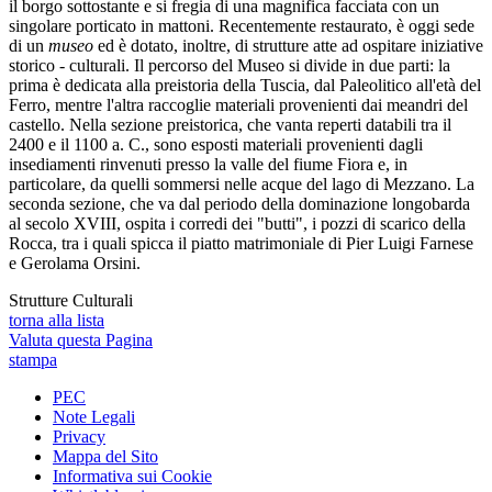
il borgo sottostante e si fregia di una magnifica facciata con un
singolare porticato in mattoni. Recentemente restaurato, è oggi sede
di un
museo
ed è dotato, inoltre, di strutture atte ad ospitare iniziative
storico - culturali. Il percorso del Museo si divide in due parti: la
prima è dedicata alla preistoria della Tuscia, dal Paleolitico all'età del
Ferro, mentre l'altra raccoglie materiali provenienti dai meandri del
castello. Nella sezione preistorica, che vanta reperti databili tra il
2400 e il 1100 a. C., sono esposti materiali provenienti dagli
insediamenti rinvenuti presso la valle del fiume Fiora e, in
particolare, da quelli sommersi nelle acque del lago di Mezzano. La
seconda sezione, che va dal periodo della dominazione longobarda
al secolo XVIII, ospita i corredi dei "butti", i pozzi di scarico della
Rocca, tra i quali spicca il piatto matrimoniale di Pier Luigi Farnese
e Gerolama Orsini.
Strutture Culturali
torna alla lista
Valuta questa Pagina
stampa
PEC
Note Legali
Privacy
Mappa del Sito
Informativa sui Cookie