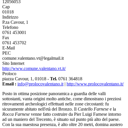
12056053
Cap
01018
Indirizzo
P.za Cavour, 1
Telefono
0761 453001
Fax
0761 453702
E-Mail
PEC
comune.valentano.vt@legalmail.it
Sito Internet
http://www.comune.valentano.vt.it/
Proloco
piazza Cavour, 1, 01018 -
Tel.
0761 364818
Email :
info@prolocovalentano.it
|
http://www.prolocovalentano.it/
Posto in ottima posizione panoramica a guardia delle valli
sottostanti, vanta origini molto antiche, come dimostrano i preziosi
ritrovamenti archeologici effettuati nelle zone circostanti: fu
sicuramente abitato nell'età del Bronzo. Il
Castello Farnese
e la
Rocca Farnese
venne fatto costruire da Pier Luigi Farnese intorno
ad un maniero del Trecento, è situato sul punto più alto del paese.
Con la sua maestosa presenza, è alto oltre 20 metri, domina austero