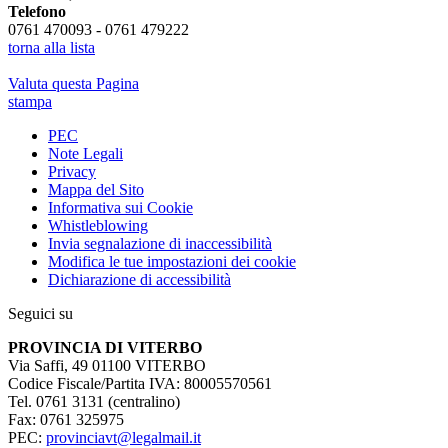
Telefono
0761 470093 - 0761 479222
torna alla lista
Valuta questa Pagina
stampa
PEC
Note Legali
Privacy
Mappa del Sito
Informativa sui Cookie
Whistleblowing
Invia segnalazione di inaccessibilità
Modifica le tue impostazioni dei cookie
Dichiarazione di accessibilità
Seguici su
PROVINCIA DI VITERBO
Via Saffi, 49 01100 VITERBO
Codice Fiscale/Partita IVA: 80005570561
Tel. 0761 3131 (centralino)
Fax: 0761 325975
PEC:
provinciavt@legalmail.it