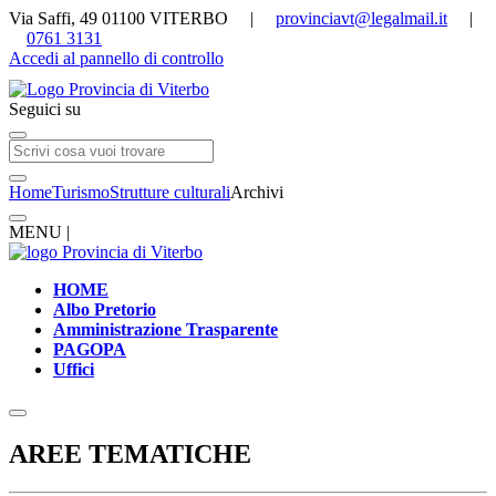
Via Saffi, 49 01100 VITERBO |
provinciavt@legalmail.it
|
0761 3131
Accedi al pannello di controllo
Seguici su
Home
Turismo
Strutture culturali
Archivi
MENU |
HOME
Albo Pretorio
Amministrazione Trasparente
PAGOPA
Uffici
AREE TEMATICHE