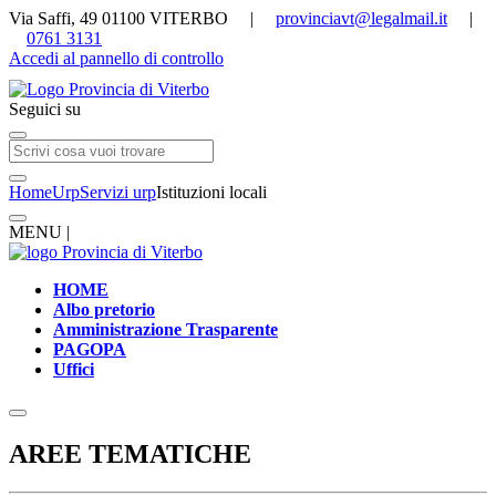
Via Saffi, 49 01100 VITERBO |
provinciavt@legalmail.it
|
0761 3131
Accedi al pannello di controllo
Seguici su
Home
Urp
Servizi urp
Istituzioni locali
MENU |
HOME
Albo pretorio
Amministrazione Trasparente
PAGOPA
Uffici
AREE TEMATICHE