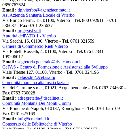
0650763624
Email :
dp.viterbo@agenziaentrate.it
Asl Azienda Sanitaria Locale di Viterbo
Via Enrico Fermi, 15, 01100, Viterbo -
Tel.
800 692911 - 0761
236637 -
Fax
0761 236637
Email :
urp@asl.vt.it
Autorità dell'ATO 1 - Viterbo
Via Sacchi, 16, 01100, Viterbo -
Tel.
0761 321559
Camera di Commercio Rieti Viterbo
Via Fratelli Rosselli, 4, 01100, Viterbo -
Tel.
0761 2341 -
199206017
Email :
segreteria.generale@rivt.camcom.it
CeFAS - Centro di Formazione e Assistenza alla Sviluppo
Viale Trieste 127, 01100, Viterbo -
Tel.
0761 324196
Email :
cefasadm@cefas.org
Comunità montana alta tuscia laziale
Via del Carmine s.n.c., 01021, Acquapendente -
Tel.
0763 734630 -
Fax
0763 730028
Email :
atlsegreteria@tiscalinet.it
Comunità Montana Dei Monti Cimini
Via Principe di Napoli, 010137, Ronciglione -
Tel.
0761 625169 -
Fax
0761 625169
Email :
info@cmcimini.it
Consorzio delle Biblioteche di Viterbo