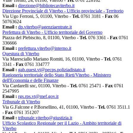
Viale Trento, 24, 01100, Viterbo -
Tel.
0761 228162
Email :
direzione@bibliotecaviterbo.it
Direzione Provinciale di Viterbo - Ufficio provinciale - Territorio
Via Ugo Ferroni, 5, 01100, Viterbo -
Tel.
0761 3181 -
Fax
06
50763624
Email :
dp.viterbo@agenziaentrate.it
Prefettura di Viterbo - Ufficio territoriale del Governo
Piazza del Plebiscito, 8, 01100, Viterbo -
Tel.
076 3361 -
Fax
0761
336666
Email :
prefettura.viterbo@interno.it
Questura di Viterbo
Via Maresciallo Mariano Romiti, 16, 01100, Viterbo -
Tel.
0761
3341 -
Fax
0761 334777
Email :
gab.quest.vt@pecps.poliziadistato.it
Ragioneria territoriale dello Stato Rieti/Viterbo - Ministero
dell'Economia e delle Finanze
Via Cardarelli snc, 01100, Viterbo -
Tel.
0761 25471 -
Fax
0761
2547995
Email :
rgs.rps.vt@mef.gov.it
Tribunale di Viterbo
Via G.Falcone e P.Borsellino, 41, 01100, Viterbo -
Tel.
0761 3511.1
-
Fax
0761 351207
Email :
tribunale.viterbo@giustizia.it
Ufficio Scolastico Regionale per il Lazio - Ambito territoriale di
Viterbo