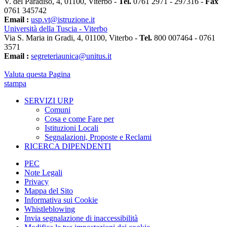
V. del Paradiso, 4, 01100, Viterbo -
Tel.
0761 2971 - 297316 -
Fax
0761 345742
Email :
usp.vt@istruzione.it
Università della Tuscia - Viterbo
Via S. Maria in Gradi, 4, 01100, Viterbo -
Tel.
800 007464 - 0761
3571
Email :
segreteriaunica@unitus.it
Valuta questa Pagina
stampa
SERVIZI URP
Comuni
Cosa e come Fare per
Istituzioni Locali
Segnalazioni, Proposte e Reclami
RICERCA DIPENDENTI
PEC
Note Legali
Privacy
Mappa del Sito
Informativa sui Cookie
Whistleblowing
Invia segnalazione di inaccessibilità