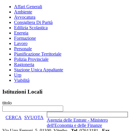
Affari Generali
Ambiente
Avvocatura
Consigliera Di Parità
Edilizia Scolastica
Energia
Formazione
Lavoro
Personale
Pianificazione Territoriale
Polizia Provinciale
Ragioneria
Stazione Unica Appaltante
Urp
Viabilità
Istituzioni Locali
titolo
CERCA
SVUOTA
Agenzia delle Entrate - Ministero
dell'Economia e delle Finanze
Via Ugo Ferroni, 5, 01100, Viterbo -
Tel.
07613181 -
Fax