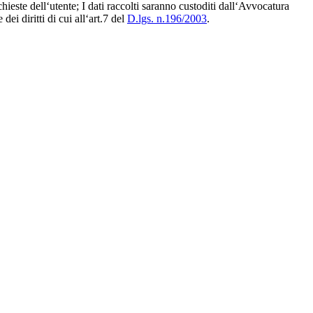
ichieste dell‘utente; I dati raccolti saranno custoditi dall‘Avvocatura
dei diritti di cui all‘art.7 del
D.lgs. n.196/2003
.