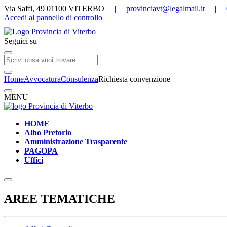
Via Saffi, 49 01100 VITERBO |
provinciavt@legalmail.it
|
Accedi al pannello di controllo
Seguici su
Home
Avvocatura
Consulenza
Richiesta convenzione
MENU |
HOME
Albo Pretorio
Amministrazione Trasparente
PAGOPA
Uffici
AREE TEMATICHE