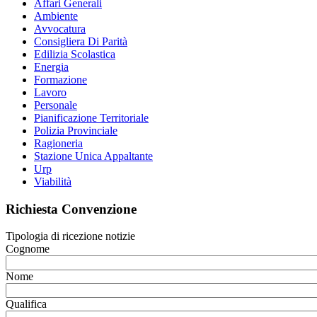
Affari Generali
Ambiente
Avvocatura
Consigliera Di Parità
Edilizia Scolastica
Energia
Formazione
Lavoro
Personale
Pianificazione Territoriale
Polizia Provinciale
Ragioneria
Stazione Unica Appaltante
Urp
Viabilità
Richiesta Convenzione
Tipologia di ricezione notizie
Cognome
Nome
Qualifica