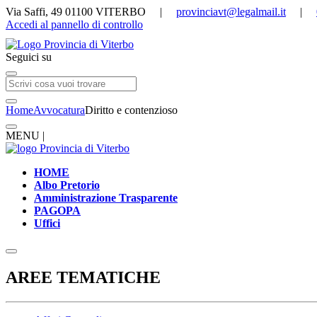
Via Saffi, 49 01100 VITERBO |
provinciavt@legalmail.it
|
Accedi al pannello di controllo
Seguici su
Home
Avvocatura
Diritto e contenzioso
MENU |
HOME
Albo Pretorio
Amministrazione Trasparente
PAGOPA
Uffici
AREE TEMATICHE