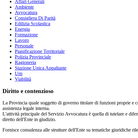
Affari Generali
Ambiente
Avvocatura
Consigliera Di Parità
Edilizia Scolastica
Energia
Formazione
Lavoro
Personale
Pianificazione Territoriale
Polizia Provinciale
Ragioneria
Stazione Unica Appaltante
Urp
Viabilità
Diritto e contenzioso
La Provincia quale soggetto di governo titolare di funzioni proprie e co
assistenza legale interna.
L'attività principale del Servizio Avvocatura è quella di tutelare e dife
diretto dell'Ente in giudizio.
Fornisce consulenza alle strutture dell'Ente su tematiche giuridiche rile