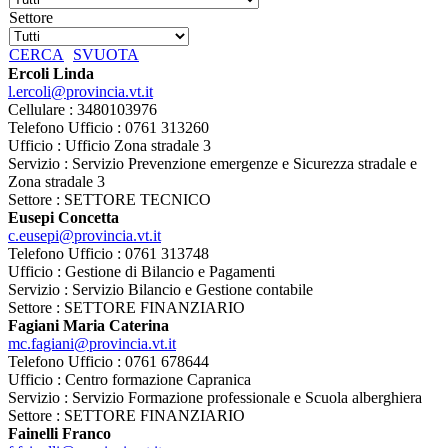
Settore
CERCA
SVUOTA
Ercoli Linda
l.ercoli@provincia.vt.it
Cellulare : 3480103976
Telefono Ufficio : 0761 313260
Ufficio : Ufficio Zona stradale 3
Servizio : Servizio Prevenzione emergenze e Sicurezza stradale e
Zona stradale 3
Settore : SETTORE TECNICO
Eusepi Concetta
c.eusepi@provincia.vt.it
Telefono Ufficio : 0761 313748
Ufficio : Gestione di Bilancio e Pagamenti
Servizio : Servizio Bilancio e Gestione contabile
Settore : SETTORE FINANZIARIO
Fagiani Maria Caterina
mc.fagiani@provincia.vt.it
Telefono Ufficio : 0761 678644
Ufficio : Centro formazione Capranica
Servizio : Servizio Formazione professionale e Scuola alberghiera
Settore : SETTORE FINANZIARIO
Fainelli Franco