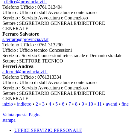
p.felice@provincia.vt.it
Telefono Ufficio : 0761 313404
Ufficio : Ufficio di staff Avvocatura e contenzioso
Servizio : Servizio Avvocatura e Contenzioso
Settore : SEGRETARIO GENERALE/DIRETTORE
GENERALE
Ferraro Salvatore
s.ferraro@provincia.vt.it
Telefono Ufficio : 0761 313290
Ufficio : Ufficio tecnico Concessioni
Servizio : Servizio Concessioni rete stradale e Demanio stradale
Settore : SETTORE TECNICO
Ferreri Andrea
a.ferreri@provincia.vt.it
Telefono Ufficio : 0761313334
Ufficio : Ufficio di staff Avvocatura e contenzioso
Servizio : Servizio Avvocatura e Contenzioso
Settore : SEGRETARIO GENERALE/DIRETTORE
GENERALE
inizio
•
indietro
•
2
•
3
•
4
•
5
•
6
•
7
•
8
•
9
•
10
•
11
•
avanti
•
fine
Valuta questa Pagina
stampa
UFFICI SERVIZIO PERSONALE