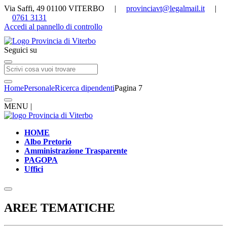
Via Saffi, 49 01100 VITERBO |
provinciavt@legalmail.it
|
0761 3131
Accedi al pannello di controllo
Seguici su
Home
Personale
Ricerca dipendenti
Pagina 7
MENU |
HOME
Albo Pretorio
Amministrazione Trasparente
PAGOPA
Uffici
AREE TEMATICHE