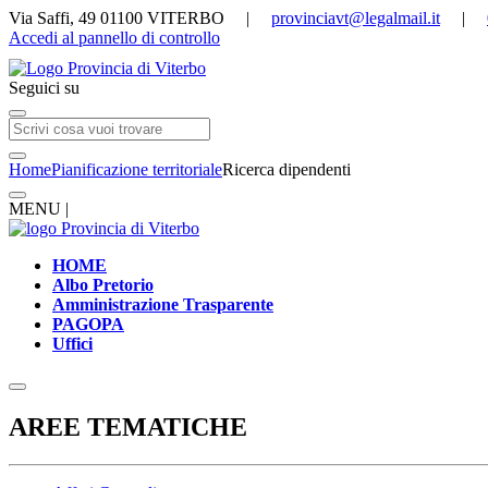
Via Saffi, 49 01100 VITERBO |
provinciavt@legalmail.it
|
Accedi al pannello di controllo
Seguici su
Home
Pianificazione territoriale
Ricerca dipendenti
MENU |
HOME
Albo Pretorio
Amministrazione Trasparente
PAGOPA
Uffici
AREE TEMATICHE