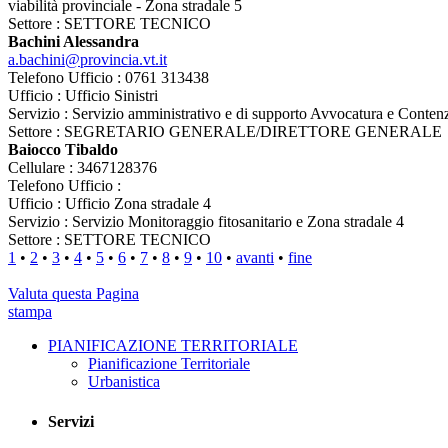
viabilità provinciale - Zona stradale 5
Settore : SETTORE TECNICO
Bachini Alessandra
a.bachini@provincia.vt.it
Telefono Ufficio : 0761 313438
Ufficio : Ufficio Sinistri
Servizio : Servizio amministrativo e di supporto Avvocatura e Conten
Settore : SEGRETARIO GENERALE/DIRETTORE GENERALE
Baiocco Tibaldo
Cellulare : 3467128376
Telefono Ufficio :
Ufficio : Ufficio Zona stradale 4
Servizio : Servizio Monitoraggio fitosanitario e Zona stradale 4
Settore : SETTORE TECNICO
1
•
2
•
3
•
4
•
5
•
6
•
7
•
8
•
9
•
10
•
avanti
•
fine
Valuta questa Pagina
stampa
PIANIFICAZIONE TERRITORIALE
Pianificazione Territoriale
Urbanistica
Servizi