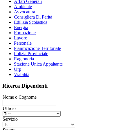
Affari Generali
Ambiente
Avvocatura
Consigliera Di Parità
Edilizia Scolastica
Energia
Formazione
Lavoro
Personale
Pianificazione Territoriale
Polizia Provinciale
Ragioneria
Stazione Unica Appaltante
Urp
Viabilità
Ricerca Dipendenti
Nome o Cognome
Ufficio
Servizio
Settore