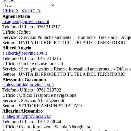
CERCA
SVUOTA
Agneni Maria
m.agneni@provincia.vt.it
Telefono Ufficio : 0761313217
Ufficio : Rifiuti
Servizio : Servizio Politiche ambientali - Bonifiche -Tutela aria - Ac
Settore : UNITÀ DI PROGETTO TUTELA DEL TERRITORIO
Alberti Angelo
a.alberti@provincia.vt.it
Telefono Ufficio : 0761 313215
Ufficio : Parchi e risorse forestali
Servizio : Servizio gestione Risorse forestali ed aree protette - Difesa
Settore : UNITÀ DI PROGETTO TUTELA DEL TERRITORIO
Alessandri Giacomina
g.alessandri@provincia.vt.it
Telefono Ufficio : 0761 313702
Ufficio : Ufficio Trasporti e navigazione
Servizio : Servizio Affari generali
Settore : SETTORE AMMINISTRATIVO
Allegrini Alessandro
al.allegrini@provincia.vt.it
Telefono Ufficio : 0761 223044
Ufficio : Centro formazione Scuola Alberghiera