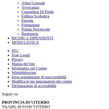
Affari Generali
Avvocatura
Consigliera Di Parità
Edilizia Scolastica
Energia
Formazione
Polizia Provinciale
Ragioneria
RICERCA DIPENDENTI
MODULISTICA
PEC
Note Legali
Privacy
Mappa del Sito
Informativa sui Cookie
Whistleblowing
Invia segnalazione di inaccessibilità
Modifica le tue impostazioni dei cookie
Dichiarazione di accessibilità
Seguici su
PROVINCIA DI VITERBO
Via Saffi, 49 01100 VITERBO