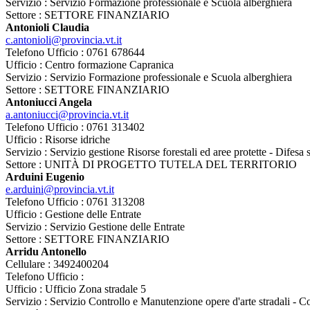
Servizio : Servizio Formazione professionale e Scuola alberghiera
Settore : SETTORE FINANZIARIO
Antonioli Claudia
c.antonioli@provincia.vt.it
Telefono Ufficio : 0761 678644
Ufficio : Centro formazione Capranica
Servizio : Servizio Formazione professionale e Scuola alberghiera
Settore : SETTORE FINANZIARIO
Antoniucci Angela
a.antoniucci@provincia.vt.it
Telefono Ufficio : 0761 313402
Ufficio : Risorse idriche
Servizio : Servizio gestione Risorse forestali ed aree protette - Difesa
Settore : UNITÀ DI PROGETTO TUTELA DEL TERRITORIO
Arduini Eugenio
e.arduini@provincia.vt.it
Telefono Ufficio : 0761 313208
Ufficio : Gestione delle Entrate
Servizio : Servizio Gestione delle Entrate
Settore : SETTORE FINANZIARIO
Arridu Antonello
Cellulare : 3492400204
Telefono Ufficio :
Ufficio : Ufficio Zona stradale 5
Servizio : Servizio Controllo e Manutenzione opere d'arte stradali - Coo