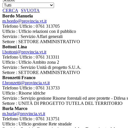
CERCA
SVUOTA
Bordo Manuela
m.bordo@provincia.vt.it
Telefono Ufficio : 0761 313705
Ufficio : Ufficio relazioni con il pubblico
Servizio : Servizio Affari generali
Settore : SETTORE AMMINISTRATIVO
Bottoni Lina
l.bottoni@provincia.vt.it
Telefono Ufficio : 0761 313311
Ufficio : Ufficio Ambito zona 2
Servizio : Servizio Unità di progetto S.U.A.
Settore : SETTORE AMMINISTRATIVO
Bronzetti Franco
f.bronzetti@provincia.vt.it
Telefono Ufficio : 0761 313733
Ufficio : Risorse idriche
Servizio : Servizio gestione Risorse forestali ed aree protette - Difesa
Settore : UNITÀ DI PROGETTO TUTELA DEL TERRITORIO
Burla Marco
m.burla@provincia.vt.it
Telefono Ufficio : 0761 313751
Ufficio : Ufficio gestione Rete stradale