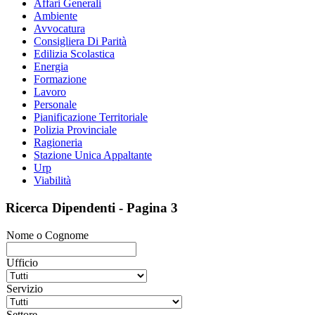
Affari Generali
Ambiente
Avvocatura
Consigliera Di Parità
Edilizia Scolastica
Energia
Formazione
Lavoro
Personale
Pianificazione Territoriale
Polizia Provinciale
Ragioneria
Stazione Unica Appaltante
Urp
Viabilità
Ricerca Dipendenti - Pagina 3
Nome o Cognome
Ufficio
Servizio
Settore