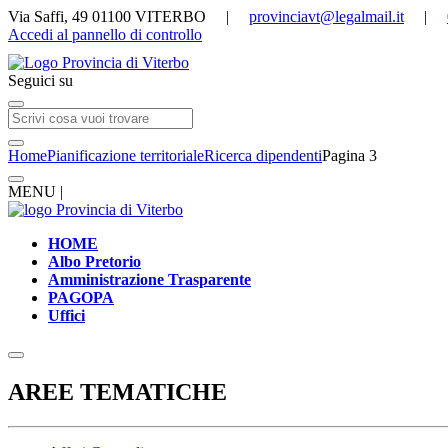
Via Saffi, 49 01100 VITERBO |
provinciavt@legalmail.it
|
Accedi al pannello di controllo
Seguici su
Home
Pianificazione territoriale
Ricerca dipendenti
Pagina 3
MENU |
HOME
Albo Pretorio
Amministrazione Trasparente
PAGOPA
Uffici
AREE TEMATICHE