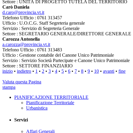
Settore : UNITÀ DI PROGETTO TUTELA DEL TERRITORIO
Carò Daniela
d.caro@provincia.vt.it
Telefono Ufficio : 0761 313457
Ufficio : U.O.C.G. Staff Segreteria generale
Servizio : Servizio di Segreteria Generale
Settore : SEGRETARIO GENERALE/DIRETTORE GENERALE
Carozza Antonella
a.carozza@provincia.vt.it
Telefono Ufficio : 0761 313483
Ufficio : Gestione contabile del Canone Unico Patrimoniale
Servizio : Servizio Società Partecipate e Canone Unico Patrimoniale
Settore : SETTORE FINANZIARIO
inizio
•
indietro
•
1
•
2
•
3
•
4
•
5
•
6
•
7
•
8
•
9
•
10
•
avanti
•
fine
Valuta questa Pagina
stampa
PIANIFICAZIONE TERRITORIALE
Pianificazione Territoriale
Urbanistica
Servizi
Affari Generali