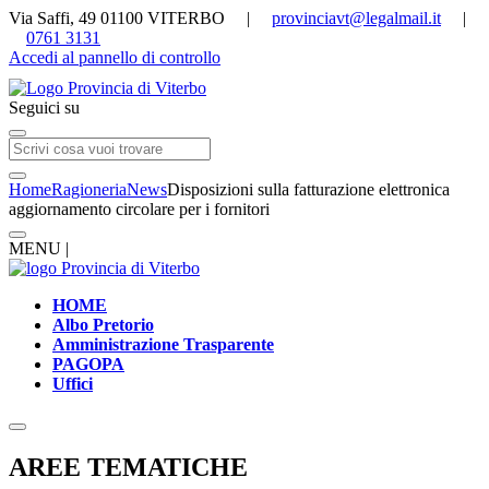
Via Saffi, 49 01100 VITERBO |
provinciavt@legalmail.it
|
0761 3131
Accedi al pannello di controllo
Seguici su
Home
Ragioneria
News
Disposizioni sulla fatturazione elettronica
aggiornamento circolare per i fornitori
MENU |
HOME
Albo Pretorio
Amministrazione Trasparente
PAGOPA
Uffici
AREE TEMATICHE