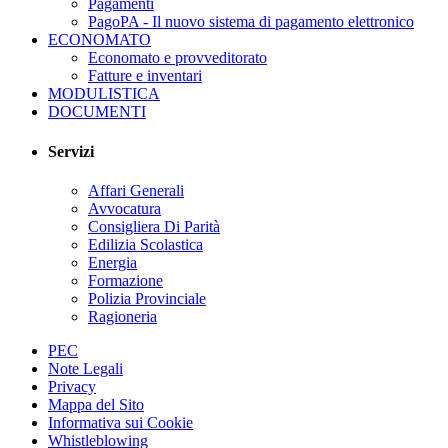
Pagamenti
PagoPA - Il nuovo sistema di pagamento elettronico
ECONOMATO
Economato e provveditorato
Fatture e inventari
MODULISTICA
DOCUMENTI
Servizi
Affari Generali
Avvocatura
Consigliera Di Parità
Edilizia Scolastica
Energia
Formazione
Polizia Provinciale
Ragioneria
PEC
Note Legali
Privacy
Mappa del Sito
Informativa sui Cookie
Whistleblowing