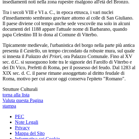
insediamenti noti nella zona rupestre risalgono all'età del Bronzo.
Tra i secoli VIII e VI a. C., in epoca etrusca, i vari nuclei
d'insediamento sembrano gravitare attorno al colle di San Giuliano.
Il paese diviene col tempo anche sede vescovile ma solo in alcuni
documenti del 1188 appare l'attuale nome di Barbarano, quando
papa Celestino III lo dona al Comune di Viterbo.
Tipicamente medievale, l'urbanistica del borgo nella parte più antica
presenta il
Castello
, un tempo circondato da robuste mura, sul quale
si innesta il
Palazzo dei Priori
, ora Palazzo Comunale. Fino al XV
sec. d.C. si susseguono lotte tra le signorie dei Farolfo di Viterbo e
dei Di Vico, Prefetti di Roma, per il possesso del feudo. Dal 1283 al
XIX sec. d. C. il paese rimane assoggettato al diritto feudale di
Roma, motivo per cui ancor oggi conserva l'epiteto "Romano".
Strutture Culturali
torna alla lista
Valuta questa Pagina
stampa
PEC
Note Legali
Privacy
Mappa del Sito
Informativa sui Cookie