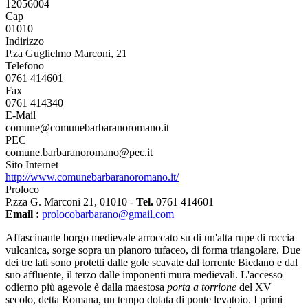
12056004
Cap
01010
Indirizzo
P.za Guglielmo Marconi, 21
Telefono
0761 414601
Fax
0761 414340
E-Mail
comune@comunebarbaranoromano.it
PEC
comune.barbaranoromano@pec.it
Sito Internet
http://www.comunebarbaranoromano.it/
Proloco
P.zza G. Marconi 21, 01010 -
Tel.
0761 414601
Email :
prolocobarbarano@gmail.com
Affascinante borgo medievale arroccato su di un'alta rupe di roccia
vulcanica, sorge sopra un pianoro tufaceo, di forma triangolare. Due
dei tre lati sono protetti dalle gole scavate dal torrente Biedano e dal
suo affluente, il terzo dalle imponenti mura medievali. L'accesso
odierno più agevole è dalla maestosa
porta a torrione
del XV
secolo, detta Romana, un tempo dotata di ponte levatoio. I primi