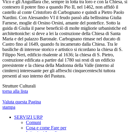
Vico e gli Anguillara che, sempre in lotta tra loro e con la Chiesa, si
contesero il potere fino a quando Pio II, nel 1462, non affidò il
castello al conte Cristoforo di Carbognano e quindi a Pietro Paolo
Nardini. Con Alessandro VI il feudo passò alla bellissima Giulia
Farnese, moglie di Orsino Orsini, amante del pontefice. Sotto la
guida di Giulia il paese beneficiò di molte migliorie urbanistiche ed
architettoniche: si deve a lei la costruzione della Chiesa di Santa
Maria e del palazzo Baronale. Carbognano rimase nel ducato di
Castro fino al 1649, quando fu incamerato dalla Chiesa. Tra le
basiliche di interesse storico e artistico si ricordano la chiesa di S.
Filippo Neri, edificio risalente al 1636; la chiesa di S. Pietro,
costruzione edificata a partire dal 1780 sui resti di un edificio
preesistente e la chiesa della Madonna della Valle (interno al
cimitero) interessante per gli affreschi cinquecenteschi tuttora
presenti al suo interno del Pastura.
Strutture Culturali
torna alla lista
Valuta questa Pagina
stampa
SERVIZI URP
Comuni
Cosa e come Fare per