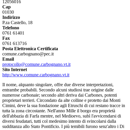
12056016
Cap
01030
Indirizzo
P.za Castello, 18
Telefono
0761 61401
Fax
0761 613716
Posta Elettronica Certificata
comune.carbognano@pec.it
Email
protocollo@comune.carbognano.vt.it
Sito Internet
http://www.comune.carbognano.vt.it
Il nome, alquanto singolare, offre due diverse interpretazioni,
entrambe probabili. Secondo alcuni studiosi trae origine dalle
numerose carbonaie; secondo altri deriva dai Carbones, potenti
proprietari terrieri. Circondato da alte colline e protetto dai Monti
Cimini, deve la sua fondazione agli Etruschi di cui restano tracce in
tutta la zona circostante. Nell'anno Mille il borgo era proprietà
dell'abbazia di Farfa mentre, nel Medioevo, subì l'avvicendarsi di
diversi feudatari, tutti col medesimo intento di svincolarsi dalla
sudditanza allo Stato Pontificio. I più temibili furono senz'altro i Di