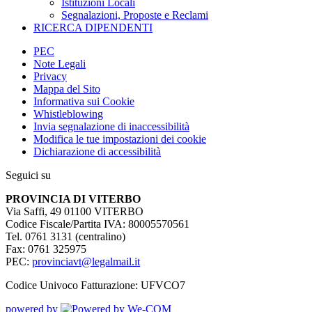
Istituzioni Locali
Segnalazioni, Proposte e Reclami
RICERCA DIPENDENTI
PEC
Note Legali
Privacy
Mappa del Sito
Informativa sui Cookie
Whistleblowing
Invia segnalazione di inaccessibilità
Modifica le tue impostazioni dei cookie
Dichiarazione di accessibilità
Seguici su
PROVINCIA DI VITERBO
Via Saffi, 49 01100 VITERBO
Codice Fiscale/Partita IVA: 80005570561
Tel. 0761 3131 (centralino)
Fax: 0761 325975
PEC:
provinciavt@legalmail.it
Codice Univoco Fatturazione: UFVCO7
powered by