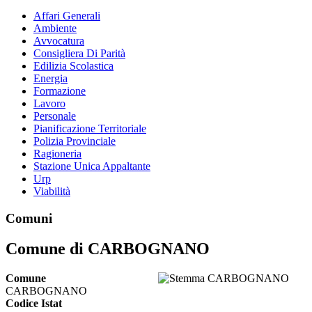
Affari Generali
Ambiente
Avvocatura
Consigliera Di Parità
Edilizia Scolastica
Energia
Formazione
Lavoro
Personale
Pianificazione Territoriale
Polizia Provinciale
Ragioneria
Stazione Unica Appaltante
Urp
Viabilità
Comuni
Comune di CARBOGNANO
Comune
CARBOGNANO
Codice Istat