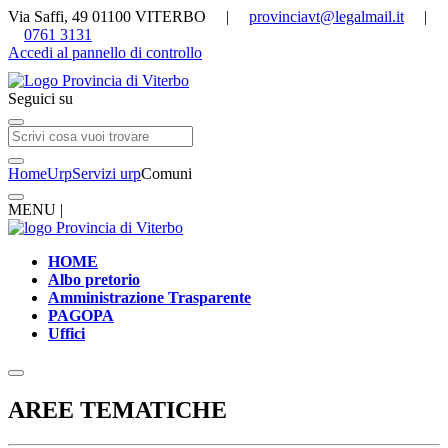
Via Saffi, 49 01100 VITERBO |
provinciavt@legalmail.it
|
0761 3131
Accedi al pannello di controllo
Seguici su
Home
Urp
Servizi urp
Comuni
MENU |
HOME
Albo pretorio
Amministrazione Trasparente
PAGOPA
Uffici
AREE TEMATICHE