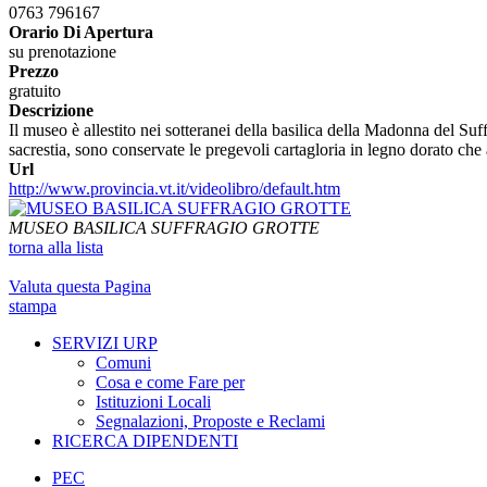
0763 796167
Orario Di Apertura
su prenotazione
Prezzo
gratuito
Descrizione
Il museo è allestito nei sotteranei della basilica della Madonna del Suffr
sacrestia, sono conservate le pregevoli cartagloria in legno dorato che
Url
http://www.provincia.vt.it/videolibro/default.htm
MUSEO BASILICA SUFFRAGIO GROTTE
torna alla lista
Valuta questa Pagina
stampa
SERVIZI URP
Comuni
Cosa e come Fare per
Istituzioni Locali
Segnalazioni, Proposte e Reclami
RICERCA DIPENDENTI
PEC