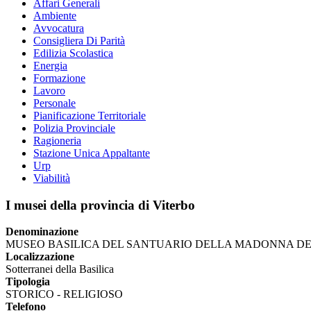
Affari Generali
Ambiente
Avvocatura
Consigliera Di Parità
Edilizia Scolastica
Energia
Formazione
Lavoro
Personale
Pianificazione Territoriale
Polizia Provinciale
Ragioneria
Stazione Unica Appaltante
Urp
Viabilità
I musei della provincia di Viterbo
Denominazione
MUSEO BASILICA DEL SANTUARIO DELLA MADONNA DE
Localizzazione
Sotterranei della Basilica
Tipologia
STORICO - RELIGIOSO
Telefono