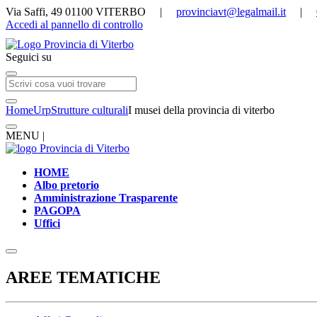
Via Saffi, 49 01100 VITERBO |
provinciavt@legalmail.it
|
Accedi al pannello di controllo
Seguici su
Home
Urp
Strutture culturali
I musei della provincia di viterbo
MENU |
HOME
Albo pretorio
Amministrazione Trasparente
PAGOPA
Uffici
AREE TEMATICHE