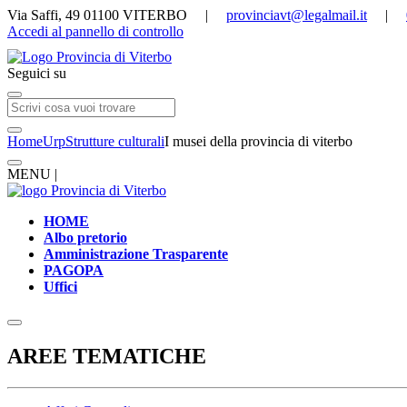
Via Saffi, 49 01100 VITERBO |
provinciavt@legalmail.it
|
Accedi al pannello di controllo
Seguici su
Home
Urp
Strutture culturali
I musei della provincia di viterbo
MENU |
HOME
Albo pretorio
Amministrazione Trasparente
PAGOPA
Uffici
AREE TEMATICHE