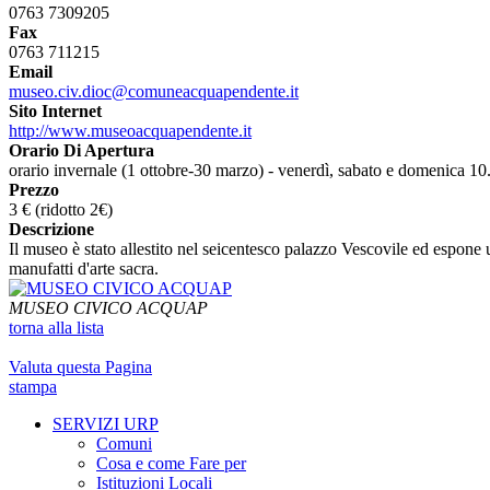
0763 7309205
Fax
0763 711215
Email
museo.civ.dioc@comuneacquapendente.it
Sito Internet
http://www.museoacquapendente.it
Orario Di Apertura
orario invernale (1 ottobre-30 marzo) - venerdì, sabato e domenica 10
Prezzo
3 € (ridotto 2€)
Descrizione
Il museo è stato allestito nel seicentesco palazzo Vescovile ed espon
manufatti d'arte sacra.
MUSEO CIVICO ACQUAP
torna alla lista
Valuta questa Pagina
stampa
SERVIZI URP
Comuni
Cosa e come Fare per
Istituzioni Locali