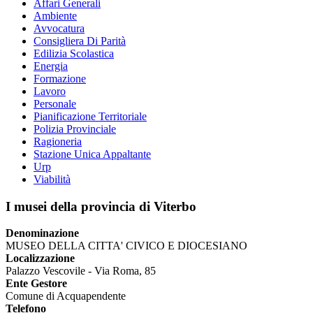
Affari Generali
Ambiente
Avvocatura
Consigliera Di Parità
Edilizia Scolastica
Energia
Formazione
Lavoro
Personale
Pianificazione Territoriale
Polizia Provinciale
Ragioneria
Stazione Unica Appaltante
Urp
Viabilità
I musei della provincia di Viterbo
Denominazione
MUSEO DELLA CITTA' CIVICO E DIOCESIANO
Localizzazione
Palazzo Vescovile - Via Roma, 85
Ente Gestore
Comune di Acquapendente
Telefono