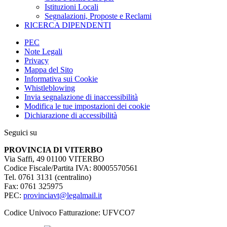
Istituzioni Locali
Segnalazioni, Proposte e Reclami
RICERCA DIPENDENTI
PEC
Note Legali
Privacy
Mappa del Sito
Informativa sui Cookie
Whistleblowing
Invia segnalazione di inaccessibilità
Modifica le tue impostazioni dei cookie
Dichiarazione di accessibilità
Seguici su
PROVINCIA DI VITERBO
Via Saffi, 49 01100 VITERBO
Codice Fiscale/Partita IVA: 80005570561
Tel. 0761 3131 (centralino)
Fax: 0761 325975
PEC:
provinciavt@legalmail.it
Codice Univoco Fatturazione: UFVCO7