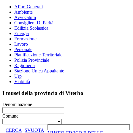
Affari Generali
Ambiente
Avvocatura
Consigliera Di Parità
Edilizia Scolastica
Energia
Formazione
Lavoro
Personale
Pianificazione Territoriale
Polizia Provinciale
Ragioneria
Stazione Unica Appaltante
Urp
Viabilità
I musei della provincia di Viterbo
Denominazione
Comune
CERCA
SVUOTA
MUSEO CIVICO E DELLE