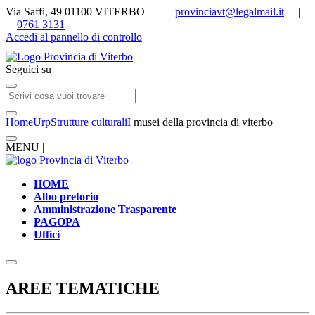
Via Saffi, 49 01100 VITERBO |
provinciavt@legalmail.it
|
0761 3131
Accedi al pannello di controllo
Seguici su
Home
Urp
Strutture culturali
I musei della provincia di viterbo
MENU |
HOME
Albo pretorio
Amministrazione Trasparente
PAGOPA
Uffici
AREE TEMATICHE