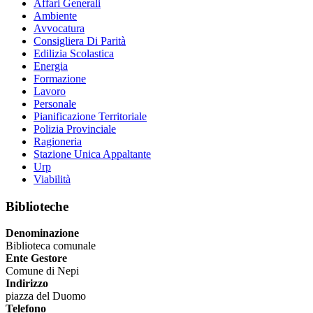
Affari Generali
Ambiente
Avvocatura
Consigliera Di Parità
Edilizia Scolastica
Energia
Formazione
Lavoro
Personale
Pianificazione Territoriale
Polizia Provinciale
Ragioneria
Stazione Unica Appaltante
Urp
Viabilità
Biblioteche
Denominazione
Biblioteca comunale
Ente Gestore
Comune di Nepi
Indirizzo
piazza del Duomo
Telefono