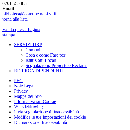
0761 555383
Email
biblioteca@comune.nepi.vt.it
torna alla lista
Valuta questa Pagina
stampa
SERVIZI URP
Comuni
Cosa e come Fare per
Istituzioni Locali
Segnalazioni, Proposte e Reclami
RICERCA DIPENDENTI
PEC
Note Legali
Privacy
Mappa del Sito
Informativa sui Cookie
Whistleblowing
Invia segnalazione di inaccessibilità
Modifica le tue impostazioni dei cookie
Dichiarazione di accessibilità