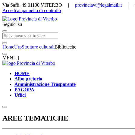
Via Saffi, 49 01100 VITERBO |
provinciavt@legalmail.it
|
Accedi al pannello di controllo
Seguici su
Home
Urp
Strutture culturali
Biblioteche
MENU |
HOME
Albo pretorio
Amministrazione Trasparente
PAGOPA
Uffici
AREE TEMATICHE