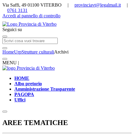
Via Saffi, 49 01100 VITERBO |
provinciavt@legalmail.it
|
0761 3131
Accedi al pannello di controllo
Seguici su
Home
Urp
Strutture culturali
Archivi
MENU |
HOME
Albo pretorio
Amministrazione Trasparente
PAGOPA
Uffici
AREE TEMATICHE