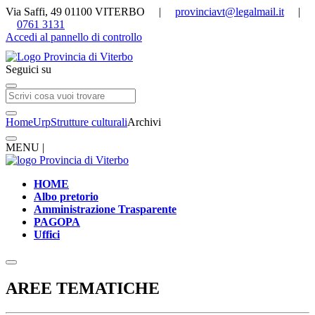
Via Saffi, 49 01100 VITERBO |
provinciavt@legalmail.it
|
0761 3131
Accedi al pannello di controllo
Seguici su
Home
Urp
Strutture culturali
Archivi
MENU |
HOME
Albo pretorio
Amministrazione Trasparente
PAGOPA
Uffici
AREE TEMATICHE