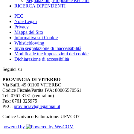
Segnalazioni, Proposte e Reclami
RICERCA DIPENDENTI
PEC
Note Legali
Privacy
Mappa del Sito
Informativa sui Cookie
Whistleblowing
Invia segnalazione di inaccessibilità
Modifica le tue impostazioni dei cookie
Dichiarazione di accessibilità
Seguici su
PROVINCIA DI VITERBO
Via Saffi, 49 01100 VITERBO
Codice Fiscale/Partita IVA: 80005570561
Tel. 0761 3131 (centralino)
Fax: 0761 325975
PEC:
provinciavt@legalmail.it
Codice Univoco Fatturazione: UFVCO7
powered by