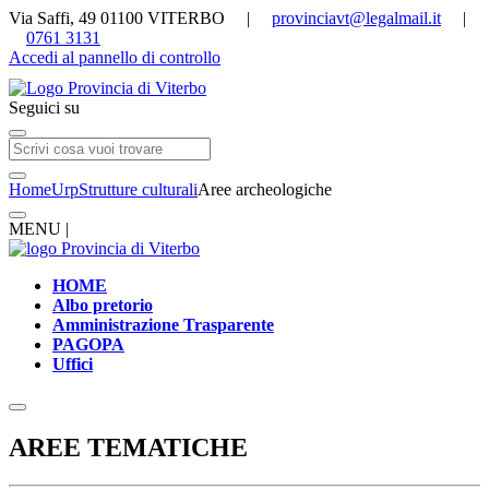
Via Saffi, 49 01100 VITERBO |
provinciavt@legalmail.it
|
0761 3131
Accedi al pannello di controllo
Seguici su
Home
Urp
Strutture culturali
Aree archeologiche
MENU |
HOME
Albo pretorio
Amministrazione Trasparente
PAGOPA
Uffici
AREE TEMATICHE