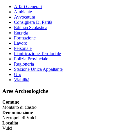
Affari Generali
Ambiente
Avvocatura
Consigliera Di Parità
Edilizia Scolastica
Energia
Formazione
Lavoro
Personale
Pianificazione Territoriale
Polizia Provinciale
Ragioneria
Stazione Unica Appaltante
Urp
Viabilità
Aree Archeologiche
Comune
Montalto di Castro
Denominazione
Necropoli di Vulci
Localita
Vulci