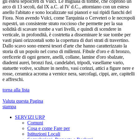
gli estesi sepolcreti di Vulci. Le migliaia di tombe, che coprono un
arco di 13 secoli, dal IX a.C. al IV d.C., attorniano con un esteso
anello l'abitato e sono localizzate sui pianori e sui ripidi fianchi del
Fiora. Non avendo Vulci, come Tarquinia o Cerveteri o le necropoli
rupestri, un consistente strato roccioso che permette per la sua
solidità di scavare tombe a vari livelli, e quindi di scendere in
verticale, in profondità, è costrtetta a disseminare le sue tombe per
vasti piani orizzontali sotto la copertura di duri strati di travertino.
Dallo scavo sono emersi tesori d'arte che hanno caratterizzato la
storia di un popolo nel corso di millenni. Fibule d'oro e di bronzo,
oreficerie di ogni genere, anelli, collane, lamine d'oro sbalzate,
diademi aurei, bronzi fusi, candelabri, tripodi, vasellame vario,
statuette votive, sculture in nenfro, vasi corinzi, attici a figure nere e
rosse, ceramica acroma a vernice nera, sarcofagi, cippi, are, capitelli
e affreschi.
torna alla lista
Valuta questa Pagina
stampa
SERVIZI URP
Comuni
Cosa e come Fare per
Istituzioni Locali