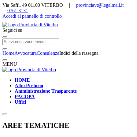
Via Saffi, 49 01100 VITERBO |
provinciavt@legalmail.it
|
0761 3131
Accedi al pannello di controllo
Seguici su
Home
Avvocatura
Consulenza
Indici della rassegna
MENU |
HOME
Albo Pretorio
Amministrazione Trasparente
PAGOPA
Uffici
AREE TEMATICHE