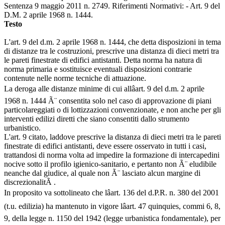
Sentenza 9 maggio 2011 n. 2749. Riferimenti Normativi: - Art. 9 del
D.M. 2 aprile 1968 n. 1444.
Testo
L'art. 9 del d.m. 2 aprile 1968 n. 1444, che detta disposizioni in tema
di distanze tra le costruzioni, prescrive una distanza di dieci metri tra
le pareti finestrate di edifici antistanti. Detta norma ha natura di
norma primaria e sostituisce eventuali disposizioni contrarie
contenute nelle norme tecniche di attuazione.
La deroga alle distanze minime di cui allâart. 9 del d.m. 2 aprile
1968 n. 1444 Ã¨ consentita solo nel caso di approvazione di piani
particolareggiati o di lottizzazioni convenzionate, e non anche per gli
interventi edilizi diretti che siano consentiti dallo strumento
urbanistico.
L'art. 9 citato, laddove prescrive la distanza di dieci metri tra le pareti
finestrate di edifici antistanti, deve essere osservato in tutti i casi,
trattandosi di norma volta ad impedire la formazione di intercapedini
nocive sotto il profilo igienico-sanitario, e pertanto non Ã¨ eludibile
neanche dal giudice, al quale non Ã¨ lasciato alcun margine di
discrezionalitÃ .
In proposito va sottolineato che lâart. 136 del d.P.R. n. 380 del 2001
(t.u. edilizia) ha mantenuto in vigore lâart. 47 quinquies, commi 6, 8,
9, della legge n. 1150 del 1942 (legge urbanistica fondamentale), per