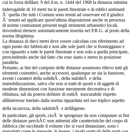
cui in forza dellâart. 9 del d.m. n. 1444 del 1968 la distanza minima
inderogabile di 10 metri tra le pareti finestrate e di edifici antistanti
Ã¨ quella che tutti i Comuni sono tenuti ad osservare ed il giudice
Ã¨ tenuto ad applicare quest'ultima disposizione anche in presenza
di norme contrastanti presenti negli strumenti urbanistici locali,
dovendosi ritenere automaticamente inserita nel P.R.G. al posto della
norma illegittima.
La distanza di dieci metri deve essere calcolata con riferimento ad
ogni punto dei fabbricati e non alle sole parti che si fronteggiano e
con riguardo a tutte le pareti finestrate e non solo a quella principale,
prescindendo anche dal fatto che esse siano o meno in posizione
parallela.
Pertanto, ai fini del computo delle distanze assumono rilievo tutti gli
elementi costruttivi, anche accessori, qualunque ne sia la funzione,
aventi i caratteri della soliditÃ , della stabilitÃ e della
immobilizzazione, salvo che non si tratti di sporti e di aggetti di
modeste dimensioni con funzione meramente decorativa e di
rifinitura, tali da potersi definire di entitÃ trascurabile rispetto
allâinteresse tutelato dalla norma riguardata nel suo triplice aspetto
della sicurezza, della salubritÃ e dellâigiene.
In particolare, gli sporti, cioÃ¨ le sporgenze da non computare ai fini
delle distanze perchÃ© non attinenti alle caratteristiche del corpo di
fabbrica che racchiude il volume che si vuol distanziare, sono i
manufatti come le mensole, le lesene, i risalti verticali delle parti con