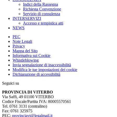
Indici della Rassegna
Richiesta Convenzione
Servizio di consulenza
INTERSERVIZI
Accesso e tempistica atti
NEWS
PEC
Note Legali
Privacy
Mappa del Sito
Informativa sui Cookie
Whistleblowing
Invia segnalazione di inaccessibilità
Modifica le tue impostazioni dei cookie
Dichiarazione di accessibilità
Seguici su
PROVINCIA DI VITERBO
Via Saffi, 49 01100 VITERBO
Codice Fiscale/Partita IVA: 80005570561
Tel. 0761 3131 (centralino)
Fax: 0761 325975
PEC:
provinciavt@legalmail.it