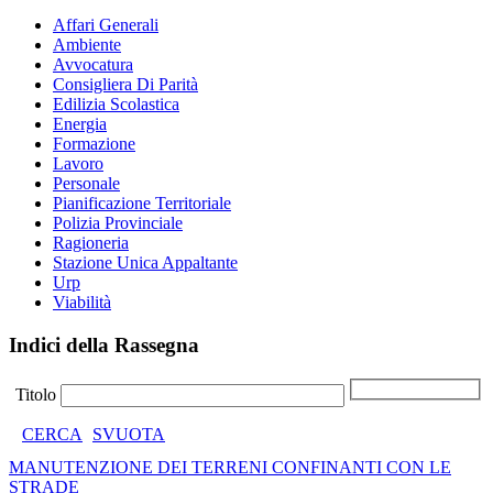
Affari Generali
Ambiente
Avvocatura
Consigliera Di Parità
Edilizia Scolastica
Energia
Formazione
Lavoro
Personale
Pianificazione Territoriale
Polizia Provinciale
Ragioneria
Stazione Unica Appaltante
Urp
Viabilità
Indici della Rassegna
Titolo
CERCA
SVUOTA
MANUTENZIONE DEI TERRENI CONFINANTI CON LE
STRADE