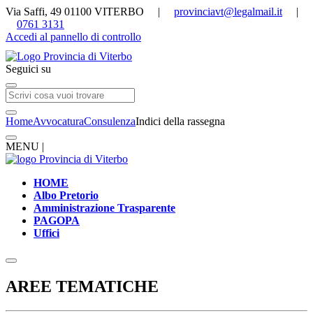
Via Saffi, 49 01100 VITERBO |
provinciavt@legalmail.it
|
0761 3131
Accedi al pannello di controllo
Seguici su
Home
Avvocatura
Consulenza
Indici della rassegna
MENU |
HOME
Albo Pretorio
Amministrazione Trasparente
PAGOPA
Uffici
AREE TEMATICHE