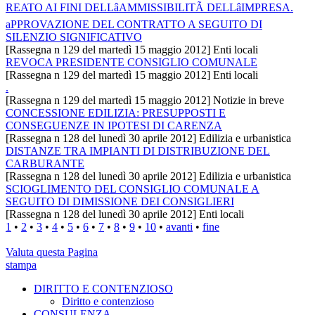
REATO AI FINI DELLâAMMISSIBILITÃ DELLâIMPRESA.
aPPROVAZIONE DEL CONTRATTO A SEGUITO DI
SILENZIO SIGNIFICATIVO
[Rassegna n 129 del martedì 15 maggio 2012] Enti locali
REVOCA PRESIDENTE CONSIGLIO COMUNALE
[Rassegna n 129 del martedì 15 maggio 2012] Enti locali
.
[Rassegna n 129 del martedì 15 maggio 2012] Notizie in breve
CONCESSIONE EDILIZIA: PRESUPPOSTI E
CONSEGUENZE IN IPOTESI DI CARENZA
[Rassegna n 128 del lunedì 30 aprile 2012] Edilizia e urbanistica
DISTANZE TRA IMPIANTI DI DISTRIBUZIONE DEL
CARBURANTE
[Rassegna n 128 del lunedì 30 aprile 2012] Edilizia e urbanistica
SCIOGLIMENTO DEL CONSIGLIO COMUNALE A
SEGUITO DI DIMISSIONE DEI CONSIGLIERI
[Rassegna n 128 del lunedì 30 aprile 2012] Enti locali
1
•
2
•
3
•
4
•
5
•
6
•
7
•
8
•
9
•
10
•
avanti
•
fine
Valuta questa Pagina
stampa
DIRITTO E CONTENZIOSO
Diritto e contenzioso
CONSULENZA