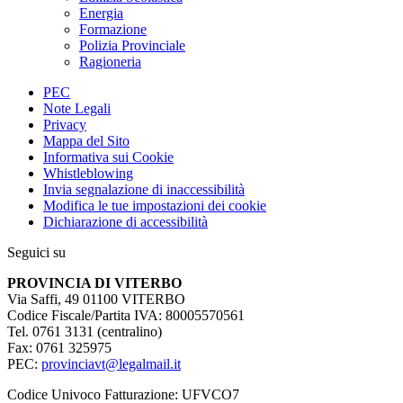
Energia
Formazione
Polizia Provinciale
Ragioneria
PEC
Note Legali
Privacy
Mappa del Sito
Informativa sui Cookie
Whistleblowing
Invia segnalazione di inaccessibilità
Modifica le tue impostazioni dei cookie
Dichiarazione di accessibilità
Seguici su
PROVINCIA DI VITERBO
Via Saffi, 49 01100 VITERBO
Codice Fiscale/Partita IVA: 80005570561
Tel. 0761 3131 (centralino)
Fax: 0761 325975
PEC:
provinciavt@legalmail.it
Codice Univoco Fatturazione: UFVCO7