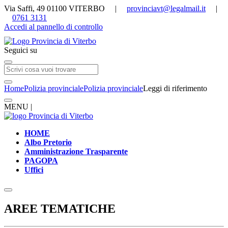
Via Saffi, 49 01100 VITERBO |
provinciavt@legalmail.it
|
0761 3131
Accedi al pannello di controllo
Seguici su
Home
Polizia provinciale
Polizia provinciale
Leggi di riferimento
MENU |
HOME
Albo Pretorio
Amministrazione Trasparente
PAGOPA
Uffici
AREE TEMATICHE