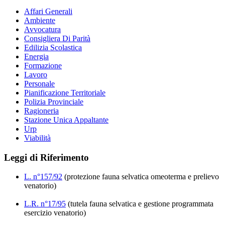
Affari Generali
Ambiente
Avvocatura
Consigliera Di Parità
Edilizia Scolastica
Energia
Formazione
Lavoro
Personale
Pianificazione Territoriale
Polizia Provinciale
Ragioneria
Stazione Unica Appaltante
Urp
Viabilità
Leggi di Riferimento
L. n°157/92
(protezione fauna selvatica omeoterma e prelievo
venatorio)
L.R. n°17/95
(tutela fauna selvatica e gestione programmata
esercizio venatorio)