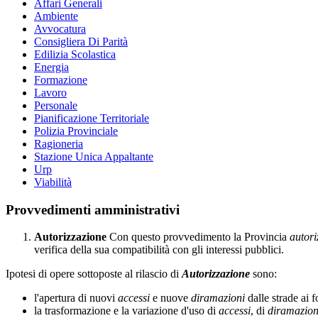
Affari Generali
Ambiente
Avvocatura
Consigliera Di Parità
Edilizia Scolastica
Energia
Formazione
Lavoro
Personale
Pianificazione Territoriale
Polizia Provinciale
Ragioneria
Stazione Unica Appaltante
Urp
Viabilità
Provvedimenti amministrativi
Autorizzazione
Con questo provvedimento la Provincia
autor
verifica della sua compatibilità con gli interessi pubblici.
Ipotesi di opere sottoposte al rilascio di
Autorizzazione
sono:
l'apertura di nuovi
accessi
e nuove
diramazioni
dalle strade ai f
la trasformazione e la variazione d'uso di
accessi
, di
diramazion