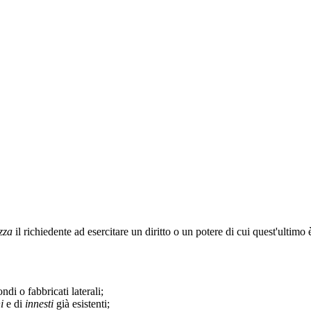
izza
il richiedente ad esercitare un diritto o un potere di cui quest'ultimo
ondi o fabbricati laterali;
i
e di
innesti
già esistenti;