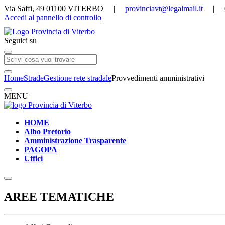
Via Saffi, 49 01100 VITERBO |
provinciavt@legalmail.it
|
Accedi al pannello di controllo
Seguici su
Home
Strade
Gestione rete stradale
Provvedimenti amministrativi
MENU |
HOME
Albo Pretorio
Amministrazione Trasparente
PAGOPA
Uffici
AREE TEMATICHE