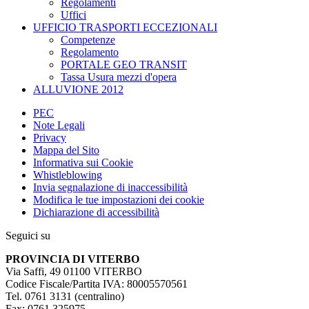
Regolamenti
Uffici
UFFICIO TRASPORTI ECCEZIONALI
Competenze
Regolamento
PORTALE GEO TRANSIT
Tassa Usura mezzi d'opera
ALLUVIONE 2012
PEC
Note Legali
Privacy
Mappa del Sito
Informativa sui Cookie
Whistleblowing
Invia segnalazione di inaccessibilità
Modifica le tue impostazioni dei cookie
Dichiarazione di accessibilità
Seguici su
PROVINCIA DI VITERBO
Via Saffi, 49 01100 VITERBO
Codice Fiscale/Partita IVA: 80005570561
Tel. 0761 3131 (centralino)
Fax: 0761 325975