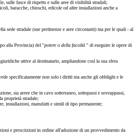
 sulle fasce di rispetto e sulle aree di visibilità stradali;
icoli, baracche, chioschi, edicole od altre installazioni anche a
a sede stradale (sue pertinenze e aree circostanti) ma per le quali - al
o alla Provincia) del "
potere o della facoltà
" di eseguire le opere di
i giuridiche attive al destinatario, ampliandone così la sua sfera
ede specificatamente non solo i diritti ma anche gli obblighi e le
zione, sia aeree che in cavo sotterraneo, sottopassi e sovrappassi,
a proprietà stradale;
e, installazioni, manufatti e simili di tipo permanente;
cazioni e prescrizioni in ordine all'adozione di un provvedimento da