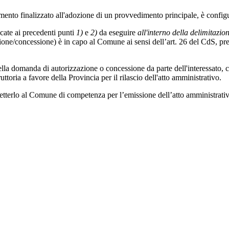
imento finalizzato all'adozione di un provvedimento principale, è confi
encate ai precedenti punti
1)
e
2)
da eseguire
all'interno della delimitazi
one/concessione) è in capo al Comune ai sensi dell’art. 26 del CdS, previ
ella domanda di autorizzazione o concessione da parte dell'interessato, cor
toria a favore della Provincia per il rilascio dell'atto amministrativo.
smetterlo al Comune di competenza per l’emissione dell’atto amministrati