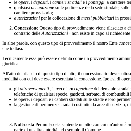
le
opere
, i
depositi
, i
cantieri stradali
e i
ponteggi
, a carattere t
qualsiasi
occupazione
sulle pertinenze della sede stradale, sulle
carattere provvisorio;
autorizzazioni
per la collocazione di
mezzi pubblicitari
in prossi
Concessione
Questo tipo di provvedimento viene rilasciato a chi
contrario delle
Autorizzazioni
- non esiste in capo al richiedente 
In altre parole, con questo tipo di provvedimento il nostro Ente
conce
che trattasi.
Tecnicamente essa può essere definita come un provvedimento amminis
giuridica.
All'atto del rilascio di questo tipo di atto, il concessionario deve sotto
modalità con cui deve essere esercitata la concessione. Ipotesi di oper
gli
attraversamenti
, l'
uso
e l'
occupazione
del demanio stradale
teleferiche di qualsiasi specie, gasdotti, serbatoi di combustibil
le opere, i depositi e i cantieri stradali sulle strade e loro per
la gestione di pertinenze stradali costituite da aree di servizio, d
Nulla-osta
Per nulla-osta s'intende un atto con cui un'autorità 
parte di un'altra autorità, ad esempio il Comune.