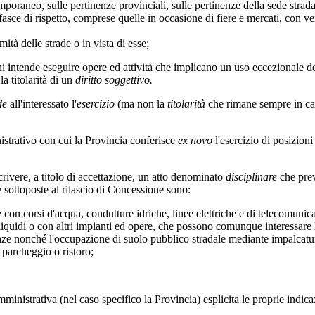
emporaneo, sulle pertinenze provinciali, sulle pertinenze della sede stradale,
 fasce di rispetto, comprese quelle in occasione di fiere e mercati, con ve
mità delle strade o in vista di esse;
 intende eseguire opere ed attività che implicano un uso eccezionale dell
la titolarità di un
diritto soggettivo.
de
all'interessato l'
esercizio
(ma non la
titolarità
che rimane sempre in cap
trativo con cui la Provincia conferisce
ex novo
l'esercizio di posizion
scrivere, a titolo di accettazione, un atto denominato
disciplinare
che prev
e sottoposte al rilascio di Concessione sono:
 con corsi d'acqua, condutture idriche, linee elettriche e di telecomunica
i liquidi o con altri impianti ed opere, che possono comunque interessare l
tinenze nonché l'occupazione di suolo pubblico stradale mediante impalcatur
i parcheggio o ristoro;
amministrativa (nel caso specifico la Provincia) esplicita le proprie indi