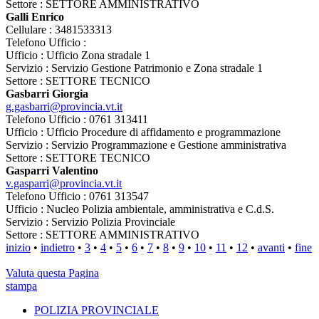
Settore : SETTORE AMMINISTRATIVO
Galli Enrico
Cellulare : 3481533313
Telefono Ufficio :
Ufficio : Ufficio Zona stradale 1
Servizio : Servizio Gestione Patrimonio e Zona stradale 1
Settore : SETTORE TECNICO
Gasbarri Giorgia
g.gasbarri@provincia.vt.it
Telefono Ufficio : 0761 313411
Ufficio : Ufficio Procedure di affidamento e programmazione
Servizio : Servizio Programmazione e Gestione amministrativa
Settore : SETTORE TECNICO
Gasparri Valentino
v.gasparri@provincia.vt.it
Telefono Ufficio : 0761 313547
Ufficio : Nucleo Polizia ambientale, amministrativa e C.d.S.
Servizio : Servizio Polizia Provinciale
Settore : SETTORE AMMINISTRATIVO
inizio
•
indietro
•
3
•
4
•
5
•
6
•
7
•
8
•
9
•
10
•
11
•
12
•
avanti
•
fine
Valuta questa Pagina
stampa
POLIZIA PROVINCIALE