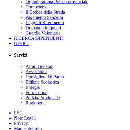
Organigramma Polizia provinciale
Competenze
Il Codice della Strada
Pagamento Sanzioni
Leggi di Riferimento
Domande frequenti
Guardie Volontarie
RICERCA DIPENDENTI
UFFICI
Servizi
Affari Generali
Avvocatura
Consigliera Di Parità
Edilizia Scolastica
Energia
Formazione
Polizia Provinciale
Ragioneria
PEC
Note Legali
Privacy
Mappa del Sito