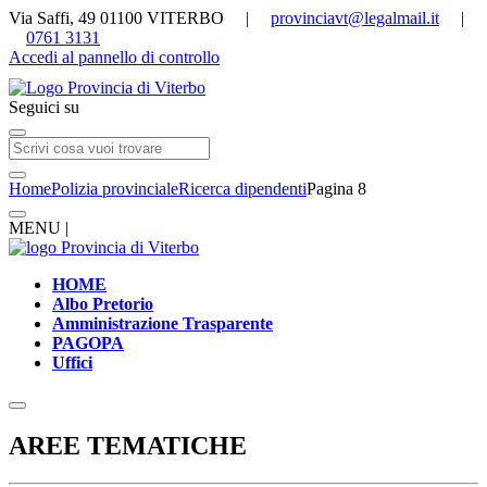
Via Saffi, 49 01100 VITERBO |
provinciavt@legalmail.it
|
0761 3131
Accedi al pannello di controllo
Seguici su
Home
Polizia provinciale
Ricerca dipendenti
Pagina 8
MENU |
HOME
Albo Pretorio
Amministrazione Trasparente
PAGOPA
Uffici
AREE TEMATICHE