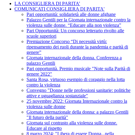
LA CONSIGLIERA DI PARITA’
COMUNICATI CONSIGLIERA DI PARITA'
Pari opportunità: solidarietà alle donne afghane
Palazzo Gentili per la Giornata internazionale contro la
violenza sulle donne. “Educare alla non violenza”
Pari Opportunità: Un concorso letterario rivolto alle
scuole superiori
Premiazione Concorso “Di necessità virtù:
ripensamento dei ruoli durante la pandemia e parità di
genere”
Giornata internazionale della donna. Conferenza a
palazzo Gentili
Pari opportunità. Premio musicale "Note sulla Parità di
genere 2022"
Santa Rosa, virtuoso esempio di coraggio nella lotta
contro la violenza
Convegno "Donne nelle professioni sanitarie: politiche
attive e uguaglianza sostanziale"
25 novembre 2022: Giornata Internazionale contro la
violenza sulle donne
Giornata internazionale della donna: a palazzo Gentili
"Il futuro della parità"
Giornata sul contrasto alla violenza sulle donne.
Educare al rispetto
8 marzo 2024: "Libera di essere Donna...nella