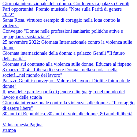
Giornata internazionale della donna. Conferenza a palazzo Gentili
Pari opportunità. Premio musicale "Note sulla Parità di genere
2022"
Santa Rosa, virtuoso esempio di coraggio nella lotta contro la
violenza
Convegno "Donne nelle professioni sanitarie: politiche attive e
uguaglianza sostanziale"
25 novembre 2022: Giornata Internazionale contro la violenza sulle
donne
Giornata internazionale della donna: a palazzo Gentili "Il futuro
della parità"
Giornata sul contrasto alla violenza sulle donne. Educare al rispetto
8 marzo 2024: "Libera di essere Donna...nella scuola...nella
società...nel mondo del lavoro"
Palazzo Gentili: convegno "Valore del lavoro. Diritti e futuro delle
donne"
Il peso delle parole: parità di genere e linguaggio nel mondo del
lavoro e delle scuola
Giornata intrernazionale contro la violenza sulle donne - "Il coraggio
di essere libere"
80 anni di Repubblica, 80 anni di voto alle donne, 80 anni di libertà
Valuta questa Pagina
stampa