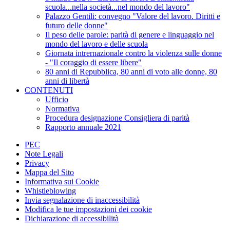
scuola...nella società...nel mondo del lavoro"
Palazzo Gentili: convegno "Valore del lavoro. Diritti e
futuro delle donne"
Il peso delle parole: parità di genere e linguaggio nel
mondo del lavoro e delle scuola
Giornata intrernazionale contro la violenza sulle donne
- "Il coraggio di essere libere"
80 anni di Repubblica, 80 anni di voto alle donne, 80
anni di libertà
CONTENUTI
Ufficio
Normativa
Procedura designazione Consigliera di parità
Rapporto annuale 2021
PEC
Note Legali
Privacy
Mappa del Sito
Informativa sui Cookie
Whistleblowing
Invia segnalazione di inaccessibilità
Modifica le tue impostazioni dei cookie
Dichiarazione di accessibilità