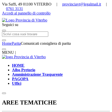
Via Saffi, 49 01100 VITERBO |
provinciavt@legalmail.it
|
0761 3131
Accedi al pannello di controllo
Seguici su
Home
Parita
Comunicati consigliera di parita
MENU |
HOME
Albo Pretorio
Amministrazione Trasparente
PAGOPA
Uffici
AREE TEMATICHE