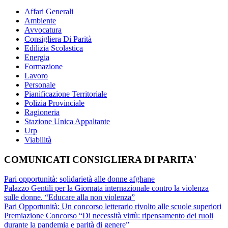
Affari Generali
Ambiente
Avvocatura
Consigliera Di Parità
Edilizia Scolastica
Energia
Formazione
Lavoro
Personale
Pianificazione Territoriale
Polizia Provinciale
Ragioneria
Stazione Unica Appaltante
Urp
Viabilità
COMUNICATI CONSIGLIERA DI PARITA'
Pari opportunità: solidarietà alle donne afghane
Palazzo Gentili per la Giornata internazionale contro la violenza
sulle donne. “Educare alla non violenza”
Pari Opportunità: Un concorso letterario rivolto alle scuole superiori
Premiazione Concorso “Di necessità virtù: ripensamento dei ruoli
durante la pandemia e parità di genere”