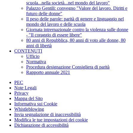
scuola...nella società...nel mondo del lavoro"
Palazzo Gentili: convegno "Valore del lavoro. Diritti e
futuro delle donne"
Il peso delle parole: parità di genere e linguaggio nel
mondo del lavoro e delle scuola
Giornata intrernazionale contro la violenza sulle donne
- "Il coraggio di essere libere"
80 anni di Repubblica, 80 anni di voto alle donne, 80
anni di libertà
CONTENUTI
Ufficio
Normativa
Procedura designazione Consigliera di parità
Rapporto annuale 2021
PEC
Note Legali
Privacy
Mappa del Sito
Informativa sui Cookie
Whistleblowing
Invia segnalazione di inaccessibilità
Modifica le tue impostazioni dei cookie
Dichiarazione di accessibilità