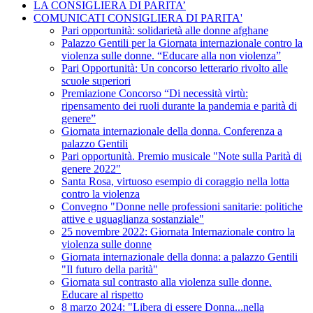
LA CONSIGLIERA DI PARITA’
COMUNICATI CONSIGLIERA DI PARITA'
Pari opportunità: solidarietà alle donne afghane
Palazzo Gentili per la Giornata internazionale contro la
violenza sulle donne. “Educare alla non violenza”
Pari Opportunità: Un concorso letterario rivolto alle
scuole superiori
Premiazione Concorso “Di necessità virtù:
ripensamento dei ruoli durante la pandemia e parità di
genere”
Giornata internazionale della donna. Conferenza a
palazzo Gentili
Pari opportunità. Premio musicale "Note sulla Parità di
genere 2022"
Santa Rosa, virtuoso esempio di coraggio nella lotta
contro la violenza
Convegno "Donne nelle professioni sanitarie: politiche
attive e uguaglianza sostanziale"
25 novembre 2022: Giornata Internazionale contro la
violenza sulle donne
Giornata internazionale della donna: a palazzo Gentili
"Il futuro della parità"
Giornata sul contrasto alla violenza sulle donne.
Educare al rispetto
8 marzo 2024: "Libera di essere Donna...nella