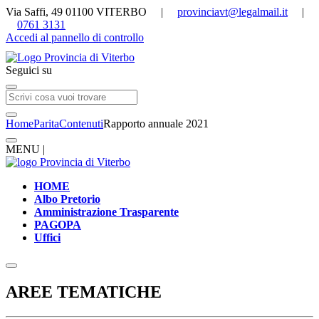
Via Saffi, 49 01100 VITERBO |
provinciavt@legalmail.it
|
0761 3131
Accedi al pannello di controllo
Seguici su
Home
Parita
Contenuti
Rapporto annuale 2021
MENU |
HOME
Albo Pretorio
Amministrazione Trasparente
PAGOPA
Uffici
AREE TEMATICHE