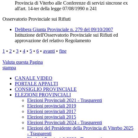
Provincia di Viterbo alle Conferenze di servizi sincrone ex
all'art. 14-ter della legge 07/08/1990 n 241
Osservatorio Provinciale sui Rifiuti
Delibera Giunta Provinciale n. 279 del 09/10/2007
Istituzione dell'Osservatorio Provinciale sui Rifiuti ed
approvazione del relativo Regolamento
1
•
2
•
3
•
4
•
5
•
6
•
avanti
•
fine
Valuta questa Pagina
stampa
CANALE VIDEO
PORTALE APPALTI
CONSIGLIO PROVINCIALE
ELEZIONI PROVINCIALI
Elezioni Provinciali 2021 - Trasparenti
Elezioni provinciali 2019
Elezioni provinciali 2017
Elezioni provinciali 2015
Elezioni Provinciali 2024 - Trasparenti
Elezioni del Presidente della Provincia di Viterbo 2025
- Trasparenti