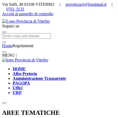
Via Saffi, 49 01100 VITERBO |
provinciavt@legalmail.it
|
0761 3131
Accedi al pannello di controllo
Seguici su
Home
Regolamenti
MENU |
HOME
Albo Pretorio
Amministrazione Trasparente
PAGOPA
Uffici
URP
AREE TEMATICHE