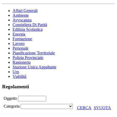
Affari Generali
Ambiente
Avvocatura
Consigliera Di Parità
Edilizia Scolastica
Energia
Formazione
Lavoro
Personale
Pianificazione Territoriale
Polizia Provinciale
Ragioneria
Stazione Unica Appaltante
Urp
Viabilità
Regolamenti
Oggetto
Categoria
CERCA
SVUOTA