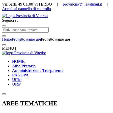
Via Saffi, 49 01100 VITERBO |
provinciavt@legalmail.it
|
Accedi al pannello di controllo
Seguici su
Home
Progetto game upi
Progetto game upi
MENU |
HOME
Albo Pretorio
Amministrazione Trasparente
PAGOPA
Uffici
URP
AREE TEMATICHE