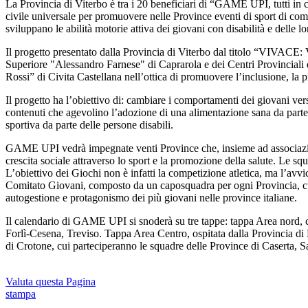
La Provincia di Viterbo è tra i 20 beneficiari di “GAME UPI, tutti in c
civile universale per promuovere nelle Province eventi di sport di comuni
sviluppano le abilità motorie attiva dei giovani con disabilità e delle lo
Il progetto presentato dalla Provincia di Viterbo dal titolo “VIVACE: V
Superiore "Alessandro Farnese" di Caprarola e dei Centri Provinciali
Rossi” di Civita Castellana nell’ottica di promuovere l’inclusione, la pra
Il progetto ha l’obiettivo di: cambiare i comportamenti dei giovani vers
contenuti che agevolino l’adozione di una alimentazione sana da parte d
sportiva da parte delle persone disabili.
GAME UPI vedrà impegnate venti Province che, insieme ad associazioni 
crescita sociale attraverso lo sport e la promozione della salute. Le sq
L’obiettivo dei Giochi non è infatti la competizione atletica, ma l’avvi
Comitato Giovani, composto da un caposquadra per ogni Provincia, cui sp
autogestione e protagonismo dei più giovani nelle province italiane.
Il calendario di GAME UPI si snoderà su tre tappe: tappa Area nord, ch
Forlì-Cesena, Treviso. Tappa Area Centro, ospitata dalla Provincia di
di Crotone, cui parteciperanno le squadre delle Province di Caserta, S
Valuta questa Pagina
stampa