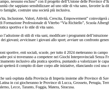
ampo, nessuno escluso” con il progetto dell’Unione delle Province d’Itali
tà che sappiano sensibilizzare ad uno stile di vita sano, favorire la diff
ro famiglie, costruire una società più inclusiva.
ita, Inclusione, Valori, Attività, Crescita, Empowerment” coinvolgerà att
 di Formazione Professionale di Viterbo “Via Richiello”, Scuola Alberg
tica sportiva e lo stile di vita sano.
o l’adozione di stili di vita sani, modificare i programmi dell’istruzion
ei giovani; avvicinare i giovani allo sport; avviare un confronto generaz
sportive, enti sociali, scuole, per tutto il 2024 metteranno in campo 
uadre poi si troveranno a competere nei Giochi Interprovinciali Senza Fro
cinamento inclusivo alla pratica sportiva, puntando a valorizzare le capa
etterà il compito di dare corpo alle iniziative, rilanciando così una mo
e sarà ospitata dalla Provincia di Imperia insieme alle Province di Sav
 Latina in cui giocheranno le Province di Lucca, Grosseto, Perugia, Tern
alerno, Lecce, Taranto, Foggia, Matera, Siracusa.