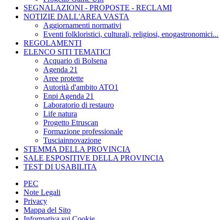
SEGNALAZIONI - PROPOSTE - RECLAMI
NOTIZIE DALL'AREA VASTA
Aggiornamenti normativi
Eventi folkloristici, culturali, religiosi, enogastronomici...
REGOLAMENTI
ELENCO SITI TEMATICI
Acquario di Bolsena
Agenda 21
Aree protette
Autorità d'ambito ATO1
Enpi Agenda 21
Laboratorio di restauro
Life natura
Progetto Etruscan
Formazione professionale
Tusciainnovazione
STEMMA DELLA PROVINCIA
SALE ESPOSITIVE DELLA PROVINCIA
TEST DI USABILITA
PEC
Note Legali
Privacy
Mappa del Sito
Informativa sui Cookie