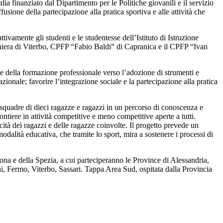
a finanziato dal Dipartimento per le Politiche giovanili e il servizio
usione della partecipazione alla pratica sportiva e alle attività che
ivamente gli studenti e le studentesse dell’Istituto di Istruzione
hiera di Viterbo, CPFP “Fabio Baldi” di Capranica e il CPFP “Ivan
e e della formazione professionale verso l’adozione di strumenti e
ionale; favorire l’integrazione sociale e la partecipazione alla pratica
squadre di dieci ragazze e ragazzi in un percorso di conoscenza e
ntiere in attività competitive e meno competitive aperte a tutti.
cità dei ragazzi e delle ragazze coinvolte. Il progetto prevede un
dalità educativa, che tramite lo sport, mira a sostenere i processi di
ona e della Spezia, a cui parteciperanno le Province di Alessandria,
i, Fermo, Viterbo, Sassari. Tappa Area Sud, ospitata dalla Provincia