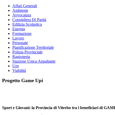
Affari Generali
Ambiente
Avvocatura
Consigliera Di Parità
Edilizia Scolastica
Energia
Formazione
Lavoro
Personale
Pianificazione Territoriale
Polizia Provinciale
Ragioneria
Stazione Unica Appaltante
Urp
Viabilità
Progetto Game Upi
Sport e Giovani: la Provincia di Viterbo tra i beneficiari di GAME