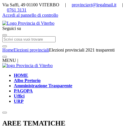
Via Saffi, 49 01100 VITERBO |
provinciavt@legalmail.it
|
0761 3131
Accedi al pannello di controllo
Seguici su
Home
Elezioni provinciali
Elezioni provinciali 2021 trasparenti
MENU |
HOME
Albo Pretorio
Amministrazione Trasparente
PAGOPA
Uffici
URP
AREE TEMATICHE