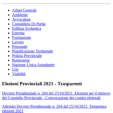
Affari Generali
Ambiente
Avvocatura
Consigliera Di Parità
Edilizia Scolastica
Energia
Formazione
Lavoro
Personale
Pianificazione Territoriale
Polizia Provinciale
Ragioneria
Stazione Unica Appaltante
Urp
Viabilità
Elezioni Provinciali 2021 - Trasparenti
Decreto Presidenziale n. 204 del 25/10/2021. Elezioni per il rinnovo
del Consiglio Provinciale - Convocazione dei comizi elettorali
Allegato Decreto Presidenziale n. 204 del 25/10/2021. Tempistica
elezioni 2021