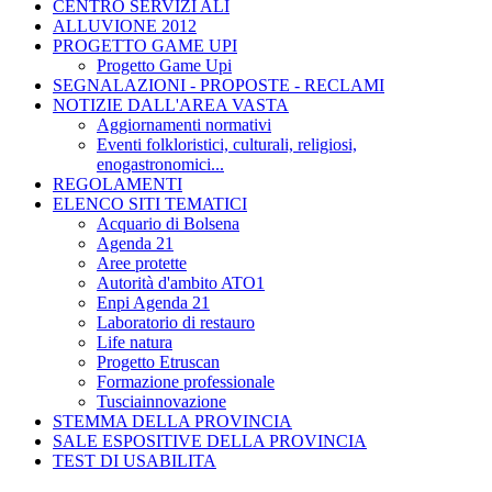
CENTRO SERVIZI ALI
ALLUVIONE 2012
PROGETTO GAME UPI
Progetto Game Upi
SEGNALAZIONI - PROPOSTE - RECLAMI
NOTIZIE DALL'AREA VASTA
Aggiornamenti normativi
Eventi folkloristici, culturali, religiosi,
enogastronomici...
REGOLAMENTI
ELENCO SITI TEMATICI
Acquario di Bolsena
Agenda 21
Aree protette
Autorità d'ambito ATO1
Enpi Agenda 21
Laboratorio di restauro
Life natura
Progetto Etruscan
Formazione professionale
Tusciainnovazione
STEMMA DELLA PROVINCIA
SALE ESPOSITIVE DELLA PROVINCIA
TEST DI USABILITA